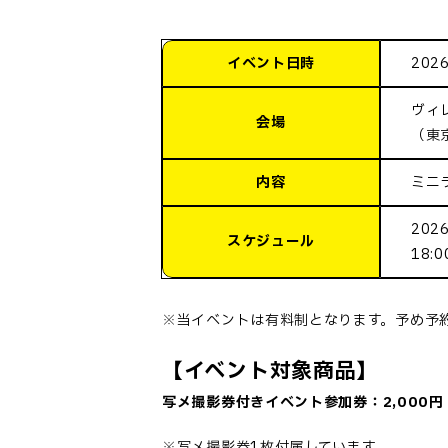
イベント日時
202
ヴィ
会場
（東
内容
ミニ
202
スケジュール
18
※当イベントは有料制となります。予め予
【イベント対象商品】
写メ撮影券付きイベント参加券：
2,000
円
※写メ撮影券
1
枚付属しています。