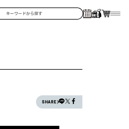
SHARE