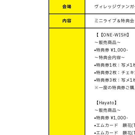
会場
ヴィレッジヴァンガー
内容
ミニライブ＆特典会
【【ONE-WISH】
～販売商品～
▪️特典券 ¥1,000-
～特典会内容～
▪️特典券1枚：写メ1
▪️特典券2枚：チェキ
▪️特典券3枚：写メ1
※一度の特典券ご購
【Hayato】
～販売商品～
▪️特典券 ¥1,000-
▪️エムカード 願花(T
▪️エムカード 願花(T