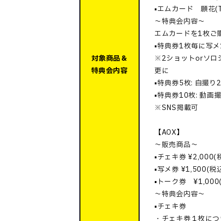
▪️エムカード 願花(T
～特典会内容～
エムカードを1枚ご
▪️特典券1枚毎に写
対象商品＆
※2ショットorソロ
特典会内容
更に
▪️特典券5枚: 自撮
▪️特典券10枚: 動画
※SNS掲載可
【AOX】
〜販売商品〜
▪️チェキ券 ¥2,000(
▪️写メ券 ¥1,500(税
▪️トーク券 ¥1,000
〜特典会内容〜
▪️チェキ券
・チェキ券１枚につ