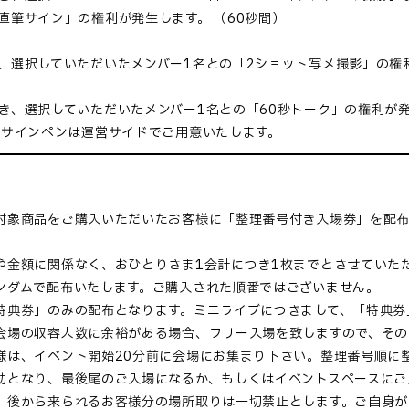
直筆サイン」の権利が発生します。 （60秒間）
、選択していただいたメンバー1名との「2ショット写メ撮影」の権
き、選択していただいたメンバー1名との「60秒トーク」の権利が
用サインペンは運営サイドでご用意いたします。
対象商品をご購入いただいたお客様に「整理番号付き入場券」を配布
や金額に関係なく、おひとりさま1会計につき1枚までとさせていた
ンダムで配布いたします。ご購入された順番ではございません。
特典券」のみの配布となります。ミニライブにつきまして、「特典券
会場の収容人数に余裕がある場合、フリー入場を致しますので、その
様は、イベント開始20分前に会場にお集まり下さい。整理番号順に
効となり、最後尾のご入場になるか、もしくはイベントスペースにご
、後から来られるお客様分の場所取りは一切禁止とします。ご自身が