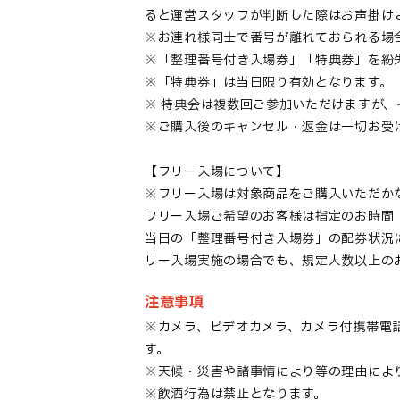
ると運営スタッフが判断した際はお声掛け
※お連れ様同士で番号が離れておられる場
※「整理番号付き入場券」「特典券」を紛
※「特典券」は当日限り有効となります。
※ 特典会は複数回ご参加いただけますが
※ご購入後のキャンセル・返金は一切お受
【フリー入場について】
※フリー入場は対象商品をご購入いただか
フリー入場ご希望のお客様は指定のお時間
当日の「整理番号付き入場券」の配券状況
リー入場実施の場合でも、規定人数以上の
注意事項
※カメラ、ビデオカメラ、カメラ付携帯電
す。
※天候・災害や諸事情により等の理由によ
※飲酒行為は禁止となります。