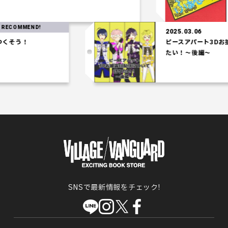
OMMEND!
2025.03.06
そう！
ピースアパート3Dお披露
たい！～後編～
SNSで最新情報をチェック!