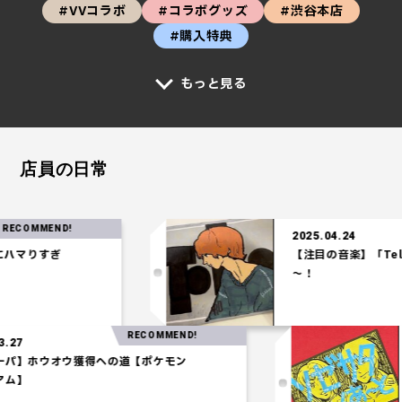
#VVコラボ
#コラボグッズ
#渋谷本店
#購入特典
もっと見る
店員の日常
OMMEND!
2025.04.24
マりすぎ
【注目の音楽】「Tele
～！
RECOMMEND!
25.03.27
水統一パ】ホウオウ獲得への道【ポケモン
ロシアム】