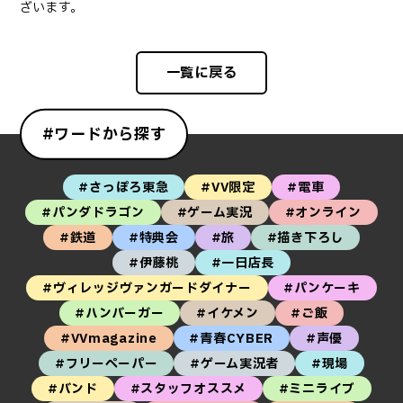
ざいます。
一覧に戻る
#ワードから探す
#さっぽろ東急
#VV限定
#電車
#パンダドラゴン
#ゲーム実況
#オンライン
#鉄道
#特典会
#旅
#描き下ろし
#伊藤桃
#一日店長
#ヴィレッジヴァンガードダイナー
#パンケーキ
#ハンバーガー
#イケメン
#ご飯
#VVmagazine
#青春CYBER
#声優
#フリーペーパー
#ゲーム実況者
#現場
#バンド
#スタッフオススメ
#ミニライブ