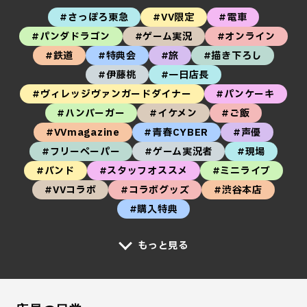
#さっぽろ東急
#VV限定
#電車
#パンダドラゴン
#ゲーム実況
#オンライン
#鉄道
#特典会
#旅
#描き下ろし
#伊藤桃
#一日店長
#ヴィレッジヴァンガードダイナー
#パンケーキ
#ハンバーガー
#イケメン
#ご飯
#VVmagazine
#青春CYBER
#声優
#フリーペーパー
#ゲーム実況者
#現場
#バンド
#スタッフオススメ
#ミニライブ
#VVコラボ
#コラボグッズ
#渋谷本店
#購入特典
もっと見る