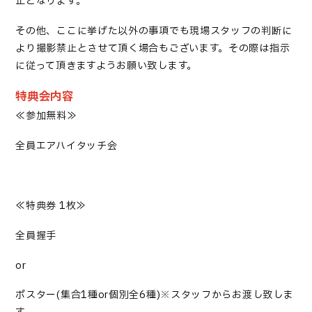
止となります。
その他、ここに挙げた以外の事項でも現場スタッフの判断に
より撮影禁止とさせて頂く場合もございます。その際は指示
に従って頂
き
ますようお願い致します。
特典会内容
≪
参加無料
≫
全員エアハイタッチ会
≪
特典券
1枚≫
全員握手
or
ポスター(集合1種or個別全6種)※スタッフからお渡し
致
しま