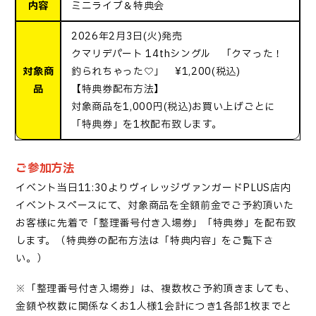
内容
ミニライブ＆特典会
2026年2月3日(火)発売
クマリデパート 14thシングル 「クマった！
対象商
釣られちゃった♡」 ¥1,200(税込)
品
【特典券配布方法】
対象商品を1,000円(税込)お買い上げごとに
「特典券」を1枚配布致します。
ご参加方法
イベント当日
1
1:3
0よりヴィレッジヴァンガードPLUS店内
イベントスペースに
て、対象商品を
全額前金で
ご
予約
頂いた
お客様に先着で「整理番号付き入場券」「特典券」を配布致
します。（特典券の配布方法は「特典内容」をご覧下さ
い。）
※「整理番号付き入場券」は、複数枚ご
予約
頂きましても、
金額や枚数に関係なくお1人様1会計につき
1各部
1枚までと