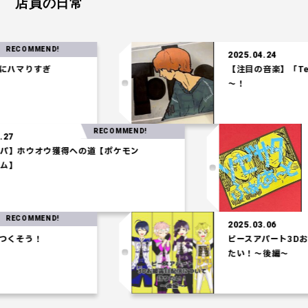
店員の日常
MMEND!
2025.04.24
りすぎ
【注目の音楽】「Tele」
～！
RECOMMEND!
025.03.27
【水統一パ】ホウオウ獲得への道【ポケモン
コロシアム】
MMEND!
2025.03.06
う！
ピースアパート3Dお披露
たい！～後編～