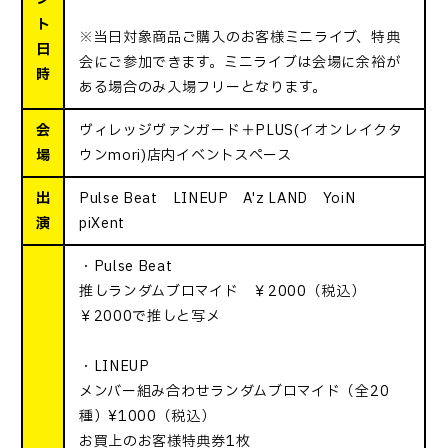
ト
※当日対象商品ご購入のお客様ミニライブ、特典
日
会にご参加できます。ミニライブは会場に余裕が
時
ある場合のみ入場フリーとなります。
会
ヴィレッジヴァンガード＋PLUS(イオンレイクタ
場
ウンmori)店内イベントスペース
出
Pulse Beat LINEUP A'z LAND YoiN
演
piXent
・Pulse Beat
推しランダムブロマイド ￥2000（税込）
￥2000で推しと写メ
・LINEUP
メンバー組み合わせランダムブロマイド（全20
種）¥1000（税込）
お買上のお客様特典券1枚