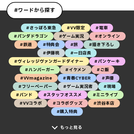
#ワードから探す
#さっぽろ東急
#VV限定
#電車
#パンダドラゴン
#ゲーム実況
#オンライン
#鉄道
#特典会
#旅
#描き下ろし
#伊藤桃
#一日店長
#ヴィレッジヴァンガードダイナー
#パンケーキ
#ハンバーガー
#イケメン
#ご飯
#VVmagazine
#青春CYBER
#声優
#フリーペーパー
#ゲーム実況者
#現場
#バンド
#スタッフオススメ
#ミニライブ
#VVコラボ
#コラボグッズ
#渋谷本店
#購入特典
もっと見る