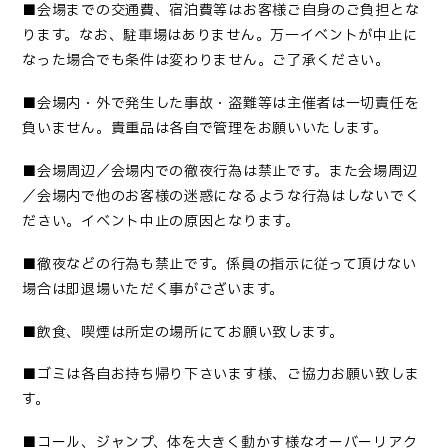
■会場までの交通費、宿泊費等はお客様ご自身のご負担とな
ります。なお、駐車場はありません。万一イベントが中止に
なった場合でも条件は変わりません。ご了承ください。
■
会場内・外で発生した事故・盗難等は主催者は一切責任を
負いません。貴重品は各自で管理をお願いいたします
。
■会場周辺／会場内での徹夜行為は禁止です。また会場周辺
／会場内で他のお客様の迷惑になるような行為はしないでく
ださい。イベント中止の原因となります。
■
徹夜などの行為も禁止です。係員の指示に従って頂けない
場合は即退場いただく事がございます
。
■
飲食、喫煙は所定の場所にてお願い致します
。
■
ゴミは各自お持ち帰り下さいます様、ご協力お願い致しま
す
。
■コール、ジャンプ、体を大きく動かす様なオーバーリアク