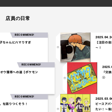
店員の日常
RECOMMEND!
2025.04.24
ゃんにハマりすぎ
【注目の音楽】
～！
RECOMMEND!
2
】ホウオウ獲得への道【ポケモン
】
RECOMMEND!
2025.03.06
語りつくそう！
ピースアパート
たい！～後編～