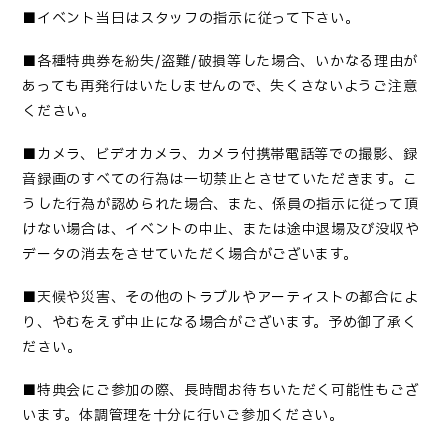
■
イベント当日はスタッフの指示に従って下さい
。
■
各種特典券を紛失
/盗難/破損等した場合、いかなる理由が
あっても再発行はいたしませんので、失くさないようご注意
ください。
■カメラ、ビデオカメラ、カメラ付携帯電話等での撮影、録
音録画のすべての行為は一切禁止とさせていただきます。こ
うした行為が認められた場合、また、係員の指示に従って頂
けない場合は、イベントの中止、または途中退場及び没収や
データの消去をさせていただく場合がございます。
■
天候や災害、その他のトラブルやアーティストの都合によ
り、やむをえず中止になる場合がございます。予め御了承く
ださい
。
■
特典会にご参加の際、長時間お待ちいただく可能性もござ
います。体調管理を十分に行いご参加ください
。