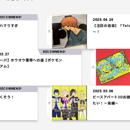
MMEND!
2025.04.24
りすぎ
【注目の音楽】「Tele」
～！
RECOMMEND!
025.03.27
【水統一パ】ホウオウ獲得への道【ポケモン
コロシアム】
MMEND!
2025.03.06
う！
ピースアパート3Dお披露
たい！～後編～