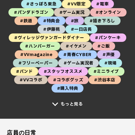
#さっぽろ東急
#VV限定
#電車
#パンダドラゴン
#ゲーム実況
#オンライン
#鉄道
#特典会
#旅
#描き下ろし
#伊藤桃
#一日店長
#ヴィレッジヴァンガードダイナー
#パンケーキ
#ハンバーガー
#イケメン
#ご飯
#VVmagazine
#青春CYBER
#声優
#フリーペーパー
#ゲーム実況者
#現場
#バンド
#スタッフオススメ
#ミニライブ
#VVコラボ
#コラボグッズ
#渋谷本店
#購入特典
もっと見る
店員の日常