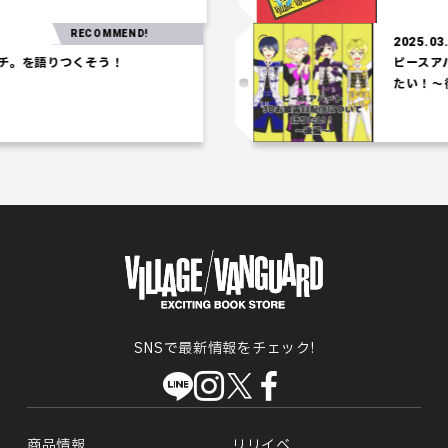
RECOMMEND!
2025.03.06
。を語りつくそう！
ピースアパー
たい！～後
SNSで最新情報をチェック!
商品情報
リリイベ