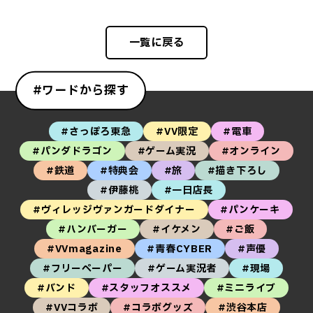
一覧に戻る
#ワードから探す
#さっぽろ東急
#VV限定
#電車
#パンダドラゴン
#ゲーム実況
#オンライン
#鉄道
#特典会
#旅
#描き下ろし
#伊藤桃
#一日店長
#ヴィレッジヴァンガードダイナー
#パンケーキ
#ハンバーガー
#イケメン
#ご飯
#VVmagazine
#青春CYBER
#声優
#フリーペーパー
#ゲーム実況者
#現場
#バンド
#スタッフオススメ
#ミニライブ
#VVコラボ
#コラボグッズ
#渋谷本店