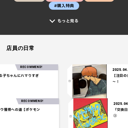
#購入特典
もっと見る
店員の日常
RECOMMEND!
2025.04.24
子ちゃんにハマりすぎ
【注目の音楽
～！
RECOMMEND!
2025
ウオウ獲得への道【ポケモン
「交
②