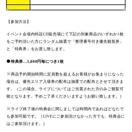
【参加方法】
イベント会場内特設
CD
販売場
にて
下記の対象商品のいずれか
1
枚
をご予約頂いた方にランダム抽選で
「整理番号付き優先観覧券」
と
「特典券」をお渡し致します。
●
特典券…
1,000
円毎につき
1
枚
※
商品予約開始時間に定員数を超えるお客様がお集まりになった
場合は、優先エリア入場券の配布は抽選での配布とさせて頂きま
す。（この場合、ライブについてはご当選された方のみご観覧可
能となります。予めご了承くださいますようお願い致します。）
※
ライブ終了後の特典会に関しましては時間内であればどなたで
も参加可能です。（
LIVE
にご参加頂けなかった方でも、特典会に
はご参加頂けます。）