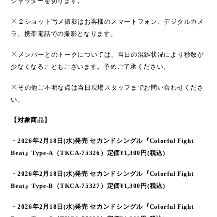
シャッターを切ります。
※
２ショット写メ撮影はお客様のスマートフォン、デジタルカメ
ラ、携帯電話での撮影となります。
※
メンバーとのトークについては、当日の混雑状況により秒数が
少なくなることもございます。予めご了承ください。
※
その他ご不明な点は当日現場スタッフまでお問い合わせくださ
い。
【対象商品】
・
2026
年
2
月
18
日
(
水
)
発売 セカンドシングル
『
Colorful Fight
Beat
』
Type-A
（
TKCA-75326
）定価
¥1,300
円
(
税込
)
・
2026
年
2
月
18
日
(
水
)
発売 セカンドシングル
『
Colorful Fight
Beat
』
Type-B
（
TKCA-75327
）定価
¥1,300
円
(
税込
)
・
2026
年
2
月
18
日
(
水
)
発売 セカンドシングル
『
Colorful Fight