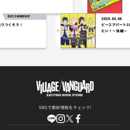
ECOMMEND!
2025.03.06
くそう！
ピースアパート3Dお
たい！～後編～
SNSで最新情報をチェック!