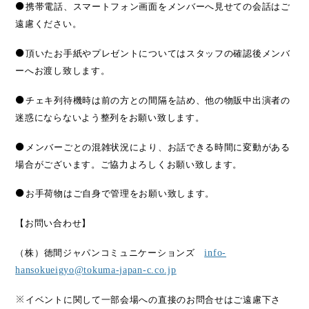
●
携帯電話、スマートフォン画面をメンバーへ見せての会話はご
遠慮ください。
●
頂いたお手紙やプレゼントについてはスタッフの確認後メンバ
ーへお渡し致します。
●
チェキ列待機時は前の方との間隔を詰め、他の物販中出演者の
迷惑にならないよう整列をお願い致します。
●
メンバーごとの混雑状況により、お話できる時間に変動がある
場合がございます。ご協力よろしくお願い致します。
●
お手荷物はご自身で管理をお願い致します。
【お問い合わせ】
（株）
徳間ジャパンコミュニケーションズ
info-
hansokueigyo@tokuma-japan-c.co.jp
※
イベントに関して一部会場への直接のお問合せはご遠慮下さ