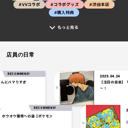
#VVコラボ
#コラボグッズ
#渋谷本店
#購入特典
もっと見る
店員の日常
ECOMMEND!
2025.04.24
ハマりすぎ
【注目の音楽】「Tel
～！
RECOMMEND!
.03.27
統一パ】ホウオウ獲得への道【ポケモン
シアム】