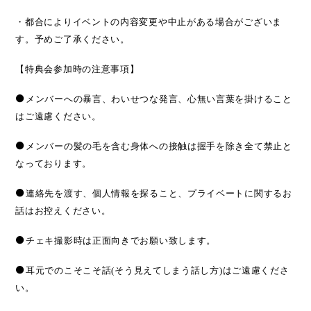
・都合によりイベントの内容変更や中止がある場合がございま
す。予めご了承ください。
【特典会参加時の注意事項】
●
メンバーへの暴言、わいせつな発言、心無い言葉を掛けること
はご遠慮ください。
●
メンバーの髪の毛を含む身体への接触は握手を除き全て禁止と
なっております。
●
連絡先を渡す、個人情報を探ること、プライベートに関するお
話はお控えください。
●
チェキ撮影時は正面向きでお願い致します。
●
耳元でのこそこそ話
(
そう見えてしまう話し方
)
はご遠慮くださ
い。