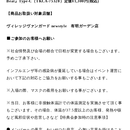
Beat
』
Type-C
（
TKCA-75328
）定価
¥1,300
円
(
税込
)
【商品お取扱い対象店舗】
ヴィレッジヴァンガード
newstyle
有明ガーデン店
■
ご参加のお客様へお願い
※
社会情勢及び会場の都合で日程が変更する場合もございます。
予めご了承下さい。
インフルエンザ等の感染病が蔓延している場合はイベント運営に
おいて下記の対応とご協力をお願いする事もございます。
※
入場の際、マスクの着用をお願いする事がございます。
※
当日、お客様に非接触体温計での体温測定を実施させて頂く事
もございます。その場合、体温が
37.5
度以上のお客様、発熱や咳
など風邪症状や息苦しさなど
【特典会参加時の注意事項】
●
メンバーへの暴言、わいせつな発言、心無い言葉を掛けること