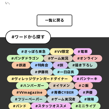
い。
一覧に戻る
#ワードから探す
#さっぽろ東急
#VV限定
#電車
#パンダドラゴン
#ゲーム実況
#オンライン
#鉄道
#特典会
#旅
#描き下ろし
#伊藤桃
#一日店長
#ヴィレッジヴァンガードダイナー
#パンケーキ
#ハンバーガー
#イケメン
#ご飯
#VVmagazine
#青春CYBER
#声優
#フリーペーパー
#ゲーム実況者
#現場
#バンド
#スタッフオススメ
#ミニライブ