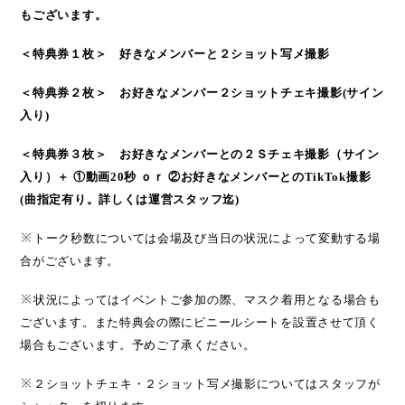
もございます。
＜特典券１枚＞ 好きなメンバーと２ショット写メ撮影
＜特典券２枚＞ お好きなメンバー２ショットチェキ撮影
(
サイン
入り
)
＜特典券３枚＞ お好きなメンバーとの２Ｓチェキ撮影（サイン
入り）＋ ①動画
20
秒 ｏｒ ②お好きなメンバーとの
TikTok
撮影
(
曲指定有り。詳しくは運営スタッフ迄
)
※
トーク秒数については会場及び当日の状況によって変動する場
合がございます。
※
状況によってはイベントご参加の際、マスク着用となる場合も
ございます。また特典会の際に
ビニールシートを設置させて頂く
場合もございます。予めご了承ください。
※
２ショットチェキ・２ショット写メ撮影についてはスタッフが