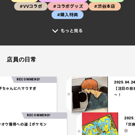
#VVコラボ
#コラボグッズ
#渋谷本店
#購入特典
もっと見る
店員の日常
RECOMMEND!
2025.04.24
ゃんにハマりすぎ
【注目の音楽】「
～！
RECOMMEND!
2
】ホウオウ獲得への道【ポケモン
】