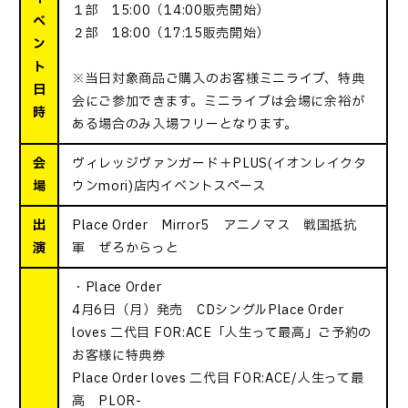
１部 15:00（14:00販売開始）
ベ
２部 18:00（17:15販売開始）
ン
ト
※当日対象商品ご購入のお客様ミニライブ、特典
日
会にご参加できます。ミニライブは会場に余裕が
時
ある場合のみ入場フリーとなります。
会
ヴィレッジヴァンガード＋PLUS(イオンレイクタ
場
ウンmori)店内イベントスペース
出
Place Order Mirror5 アニノマス 戦国抵抗
演
軍 ぜろからっと
・Place Order
4月6日（月）発売 CDシングルPlace Order
loves 二代目 FOR:ACE「人生って最高」ご予約の
お客様に特典券
Place Order loves 二代目 FOR:ACE/人生って最
高 PLOR-