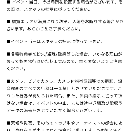
■
イベント当日、待機場所を設置する場合がございます。そ
の際は、スタッフの指示に従ってください。
■
観覧エリアが満員になり次第、入場をお断りする場合がご
ざいます。あらかじめご了承ください。
■
イベント当日はスタッフの指示に従って下さい
。
■
各種特典券を紛失
/盗難/破損等した場合、いかなる理由が
あっても再発行はいたしませんので、失くさないようご注意
ください。
■カメラ、ビデオカメラ、カメラ付携帯電話等での撮影、録
音録画のすべての行為は一切禁止とさせていただきます。こ
うした行為が認められた場合、また、係員の指示に従って頂
けない場合は、イベントの中止、または途中退場及び没収や
データの消去をさせていただく場合がございます。
■
天候や災害、その他のトラブルやアーティストの都合によ
り、やむをえず中止になる場合がございます。予め御了承く