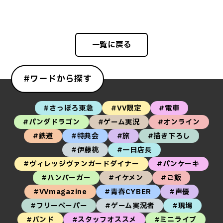
一覧に戻る
#ワードから探す
#さっぽろ東急
#VV限定
#電車
#パンダドラゴン
#ゲーム実況
#オンライン
#鉄道
#特典会
#旅
#描き下ろし
#伊藤桃
#一日店長
#ヴィレッジヴァンガードダイナー
#パンケーキ
#ハンバーガー
#イケメン
#ご飯
#VVmagazine
#青春CYBER
#声優
#フリーペーパー
#ゲーム実況者
#現場
#バンド
#スタッフオススメ
#ミニライブ