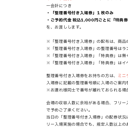
一会計につき
・「
整理番号付き入場券
」１枚のみ
・ご予約代金 税込1,000円ごとに「特典
を、お渡しします。
※「
整理番号付き入場券
」の配布は、商品
※「
整理番号付き入場券
」の整理番号はラ
※「
整理番号付き入場券
」「特典券」は無
※「
整理番号付き入場券
」「特典券」はイ
整理番号付き入場券
をお持ちの方は、
ミニ
入場券
に記載の整理番号順に入場のご案内
※お連れ様同士で番号が離れておられる場
会場の収容人数に余裕がある場合、フリー
で予めご了承ください。
当日の「整理番号付き入場券」の配券状況
リー入場実施の場合でも、規定人数以上の