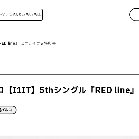
SNSいろいろはこちら！
RED line』 ミニライブ＆特典会
コ【I1IT】5thシングル『RED lin
屋パルコ