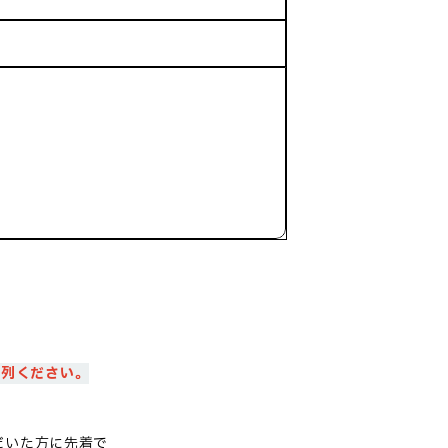
整列ください。
だいた方に
先着で