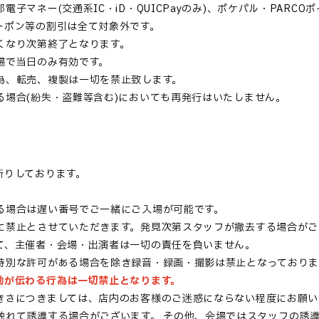
子マネー(交通系IC・iD・QUICPayのみ)、ポケパル・PARC
ーポン等の割引は全て対象外です。
くなり次第終了となります。
場で当日のみ有効です。
為、転売、複製は一切を禁止致します。
る場合(紛失・盗難等含む)においても再発行はいたしません。
断りしております。
る場合は遅い番号でご一緒にご入場が可能です。
に禁止とさせていただきます。発見次第スタッフが撤去する場合がご
て、主催者・会場・出演者は一切の責任を負いません。
特別な許可がある場合を除き録音・録画・撮影は禁止となっておりま
動が伝わる行為は一切禁止となります。
きさにつきましては、店内のお客様のご迷惑にならない程度にお願い
触れて誘導する場合がございます。
その他、会場ではスタッフの誘導