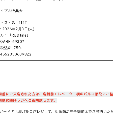
ライブ＆特典会
ィスト名：I1IT
 2026年2月3日(火)
ル：『RED line』
QARF-69307
税込¥1,750-
4562350609822
間前にご来店された方は、店舗前エレベーター横のパルコ階段に
ご
列順に随時レジへご案内致します。
ガード名古屋パルコ店レジにて、対象商品を全額前金でご予約いた