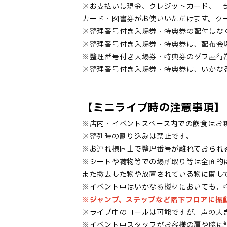
※お支払いは現金、クレジットカード、一部電
カード・図書券がお使いいただけます。ク
※
整理番号付き入場券
・特典券
の配付はな
※
整理番号付き入場券
・
特典券は、配布会
※
整理番号付き入場券・
特典券のダフ屋行
※
整理番号付き入場券
・
特典券は、いかな
【ミニライブ時の注意事項】
※店内・イベントスペース内での飲食はお
※整列時の割り込みは禁止です。
※お連れ様同士で整理番号が離れておられ
※シートや荷物等での場所取り等は全面的
また撤去した物や放置されている物に関し
※イベント中はいかなる機材においても、
※ジャンプ、ステップなど階下フロアに振
※ライブ中のコールは可能ですが、声の大
※イベント中スタッフがお客様の肩や腕に