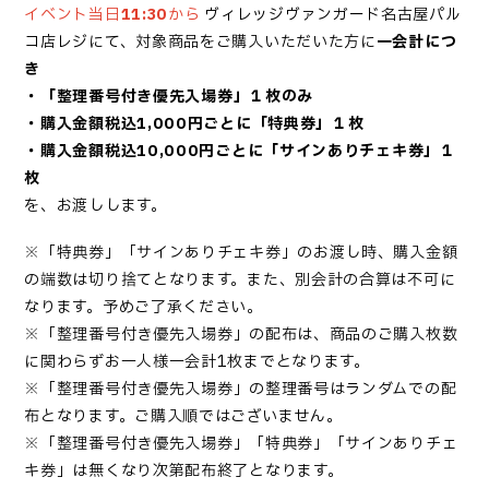
イベント当日
11
:30
から
ヴィレッジヴァンガード名古屋パル
コ店レジにて、対象商品を
ご購入いただいた方に
一会計につ
き
・「
整理番号付き優先入場券
」１枚のみ
・購入金額税込1,000円ごとに「特典券」１枚
・購入金額税込10,000円ごとに「サインありチェキ券」１
枚
を、お渡しします。
※「特典券」「サインありチェキ券」のお渡し時、購入金額
の端数は切り捨てとなります。また、別会計の合算は不可に
なります。予めご了承ください。
※「
整理番号付き優先入場券
」の配布は、商品のご購入枚数
に関わらずお一人様一会計1枚までとなります。
※「
整理番号付き優先入場券
」の整理番号はランダムでの配
布となります。ご購入順ではございません。
※「
整理番号付き優先入場券
」「特典券」「サインありチェ
キ券」は無くなり次第配布終了となります。