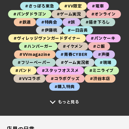
#さっぽろ東急
#VV限定
#電車
#パンダドラゴン
#ゲーム実況
#オンライン
#鉄道
#特典会
#旅
#描き下ろし
#伊藤桃
#一日店長
#ヴィレッジヴァンガードダイナー
#パンケーキ
#ハンバーガー
#イケメン
#ご飯
#VVmagazine
#青春CYBER
#声優
#フリーペーパー
#ゲーム実況者
#現場
#バンド
#スタッフオススメ
#ミニライブ
#VVコラボ
#コラボグッズ
#渋谷本店
#購入特典
もっと見る