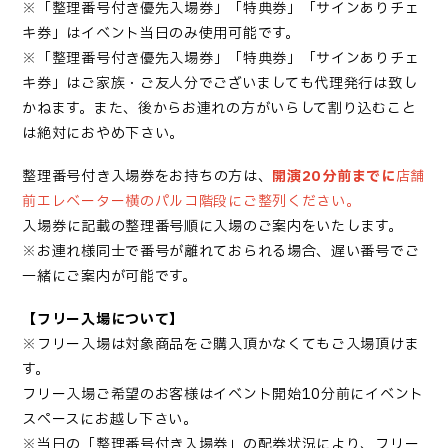
※「
整理番号付き優先入場券
」「特典券」「サインありチェ
キ券」はイベント当日のみ使用可能です。
※「
整理番号付き優先入場券
」「特典券」「サインありチェ
キ券」はご家族・ご友人分でございましても代理発行は
致し
かねます。また、後からお連れの方がいらして割り込むこと
は絶対におやめ下さい。
整理番号付き入場券
をお持ちの方は、
開演20
分前までに
店舗
前エレベーター横のパルコ階段にご整列ください。
入場券
に記載の整理番号順に入場のご案内をいたします。
※お連れ様同士で番号が離れておられる場合、遅い番号でご
一緒にご案内が可能です。
【フリー入場について】
※フリー入場は対象商品をご購入頂かなくてもご入場頂けま
す。
フリー入場ご希望のお客様はイベント開始10分前にイベント
スペースにお越し下さい。
※当日の「整理番号付き入場券」の配券状況により、フリー