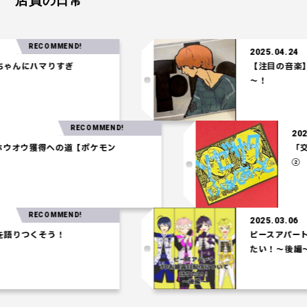
店員の日常
RECOMMEND!
2025.04.24
にハマりすぎ
【注目の音楽】「T
～！
RECOMMEND!
.27
パ】ホウオウ獲得への道【ポケモン
ム】
RECOMMEND!
2025.03.06
つくそう！
ピースアパート3D
たい！～後編～