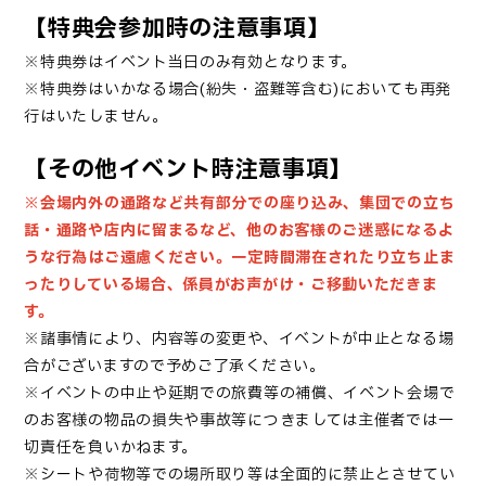
【特典会参加時の注意事項】
※特典券はイベント当日のみ有効となります。
※特典券はいかなる場合(紛失・盗難等含む)においても再発
行はいたしません。
【その他イベント時注意事項】
※会場内外の通路など共有部分での座り込み、集団での立ち
話・通路や店内に留まるなど、他のお客様のご迷惑になるよ
うな行為はご遠慮ください。一定時間滞在されたり立ち止ま
ったりしている場合、係員がお声がけ・ご移動いただきま
す。
※諸事情により、内容等の変更や、イベントが中止となる場
合がございますので予めご了承ください。
※イベントの中止や延期での旅費等の補償、イベント会場で
のお客様の物品の損失や事故等につきましては主催者では一
切責任を負いかねます。
※シートや荷物等での場所取り等は全面的に禁止とさせてい