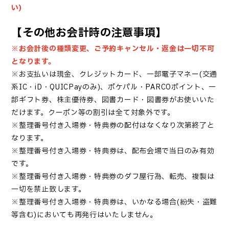
い)
【その他お会計時の注意事項】
※お会計後の種類変更、ご予約キャンセル・返金は一切不可
となります。
※お支払いは現金、クレジットカード、一部電子マネー(交通
系IC・iD・QUICPayのみ)、ポケパル・PARCOポイント、一
部ギフト券、株主優待券、図書カード・図書券がお使いいた
だけます。クーポン等の割引は全て対象外です。
※
整理番号付き入場券
・特典券
の配付はなくなり次第終了と
なります。
※
整理番号付き入場券
・
特典券は、配布会場で当日のみ有効
です。
※
整理番号付き入場券・
特典券のダフ屋行為、転売、複製は
一切を禁止致します。
※
整理番号付き入場券
・
特典券は、いかなる場合(紛失・盗難
等含む)においても再発行はいたしません。