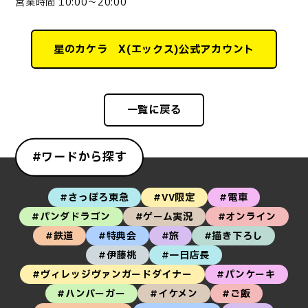
営業時間 10:00～20:00
星のカケラ X(エックス)公式アカウント
一覧に戻る
#ワードから探す
#さっぽろ東急
#VV限定
#電車
#パンダドラゴン
#ゲーム実況
#オンライン
#鉄道
#特典会
#旅
#描き下ろし
#伊藤桃
#一日店長
#ヴィレッジヴァンガードダイナー
#パンケーキ
#ハンバーガー
#イケメン
#ご飯