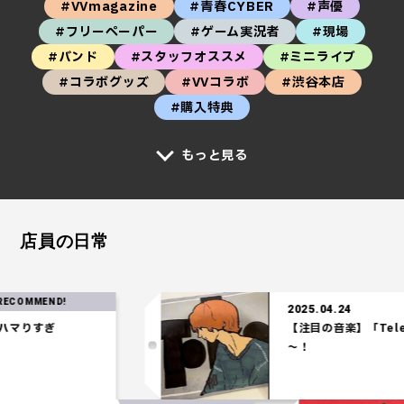
#VVmagazine
#青春CYBER
#声優
#フリーペーパー
#ゲーム実況者
#現場
#バンド
#スタッフオススメ
#ミニライブ
#コラボグッズ
#VVコラボ
#渋谷本店
#購入特典
もっと見る
店員の日常
MEND!
2025.04.24
すぎ
【注目の音楽】「Tele」の
～！