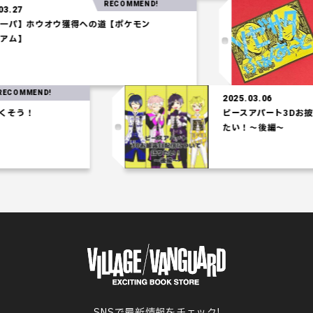
RECOMMEND!
2025.03.27
【水統一パ】ホウオウ獲得への道【ポケモン
コロシアム】
MEND!
2025.03.06
！
ピースアパート3Dお披露目
たい！～後編～
SNSで最新情報をチェック!