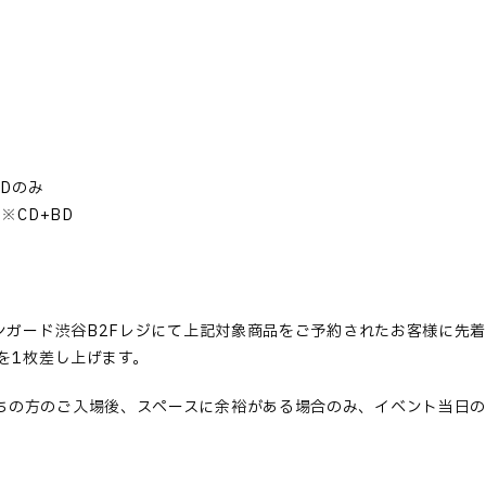
※CDのみ
) ※CD+BD
ンガード渋谷
B2F
レジにて上記対象商品をご予約されたお客様に先
を
1
枚差し上げます。
ちの方のご入場後、スペースに余裕がある場合のみ、イベント当日の