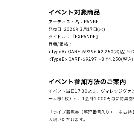
イベント対象商品
アーティスト名：PANBE
発売日: 2026年3月17日(火)
タイトル：『EXPANDE』
品番/価格：
<TypeA> QARF-69296 ¥2,250(税込) 
<TypeB> QARF-69297〜8 ¥4,250(税込
イベント参加方法のご案内
イベント当日
17:30
より、ヴィレッジヴァ
一人様
1
枚）と、
1
会計
1,000
円毎に特典券
「
ライブ観覧券（整理番号入り）
」
をお持
入場いただけます。