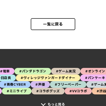
一覧に戻る
#電車
#パンダドラゴン
#ゲーム実況
#オンライン
一日店長
#ヴィレッジヴァンガードダイナー
#パンケーキ
#青春CYBER
#声優
#フリーペーパー
#ゲーム
#ミニライブ
#コラボグッズ
#VVコラボ
#渋
もっと見る