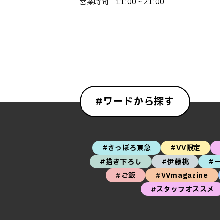
営業時間 11:00～21:00
#ワードから探す
#さっぽろ東急
#VV限定
#描き下ろし
#伊藤桃
#
#ご飯
#VVmagazine
#スタッフオススメ