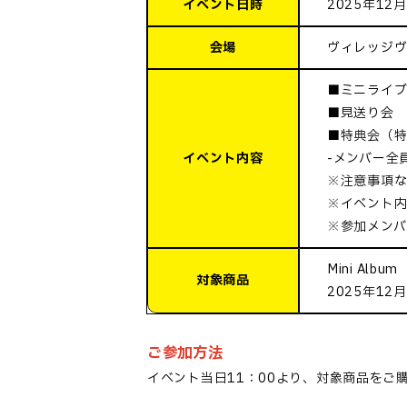
イベント日時
2025年12月
会場
ヴィレッジヴ
■ミニライ
■見送り会
■特典会（特
イベント内容
-メンバー全
※注意事項
※イベント内
※参加メンバ
Mini Alb
対象商品
2025年12
ご参加方法
イベント当日
1
1
：00
より、
対象商品をご