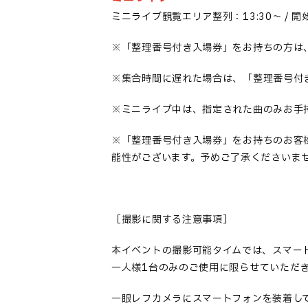
ミニライブ観覧エリア整列：1
3:30
～
/
開
※
「整理番号付き入場券」をお持ちの方は
※
集合時間に遅れた場合は、「整理番号付
※
ミニライブ中は
、指定された曲のみ
お手
※「
整理番号付き入場券
」をお持ちのお客
能性がございます。予めご了承くださいま
［撮影に関する注意事項］
本イベントの撮影可能タイムでは、
スマ
ー
一人
様
1台
のみのご使用
に限らせていただ
一眼レフカメラにスマ
ー
トフォンを装着し