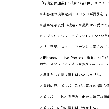
「
特典会参加券
」1枚につき1回
、メンバー
※お客様の携帯電話でスタッフが撮影を行
※携帯電話以外の機器での撮影はお受けで
※デジタルカメラ、タブレット、iPodなど
※携帯電話、スマートフォンに内蔵されて
※
iPhoneの「Live
Photos」機能、な
場合、スタッフにてオフに変更いたします
※原則
として撮り直しはいたしません。
※撮影の際
、
メンバー及びお客様の撮影位
※
メンバーに触れる行為
、
または過度な接
※メンバーのみの撮影はできません。