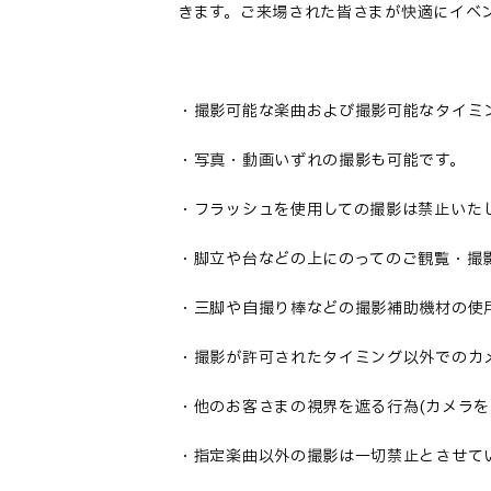
きます。ご来場された
皆
さま
が快適にイベ
・撮影可能な楽曲および撮影可能なタイミ
・写真・動画いずれの撮影も可能です。
・フラッシュを使用しての撮影は禁止いた
・脚立や台などの上にのってのご観覧・撮
・三脚や自撮り棒などの撮影補助機材の使
・撮影が許可されたタイミング以外でのカ
・他のお客さまの視界を遮る行為
(カメラ
・指定楽曲以外の撮影は一切禁止とさせて