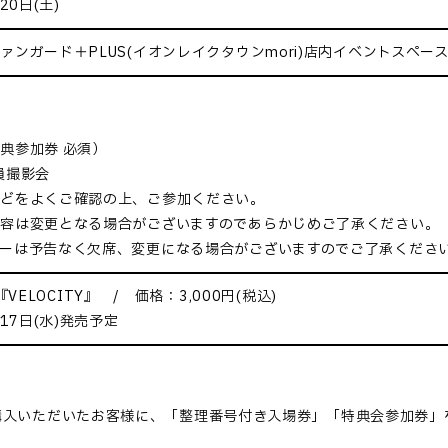
20日(土)
ァンガード＋PLUS(イオンレイクタウンmori)店内イベントスペー
ブ
典参加券 必須）
員撮影会
などをよくご確認の上、ご参加ください。
容は変更となる場合がございますのであらかじめご了承ください。
ーは予告なく欠席、変更になる場合がございますのでご了承くださ
um 『VELOCITY』 / 価格：3,000円(税込)
月17日(水)発売予定
購入
いただいたお客様に
、
「整理番号付き入場券」「特典会参加
券」