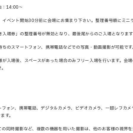
始：1
4
:
0
0
～
、イベント開始30分前に会場にお集まり下さい。整理番号順にミニ
き入場券」の整理番号が無効となり、最後尾からのご入場となりま
持ちのスマートフォン、携帯電話
など
での写真・動画撮影が可能です
様が入場後、スペースがあった場合のみフリー入場を行います。会場
せ。
トフォン、携
帯
電話、デジタルカメラ、ビデオカメラ、一眼レフカメ
きます。
ての同時撮影など、複
数
の機器を用いた
撮影は、他のお客
様
の視界を