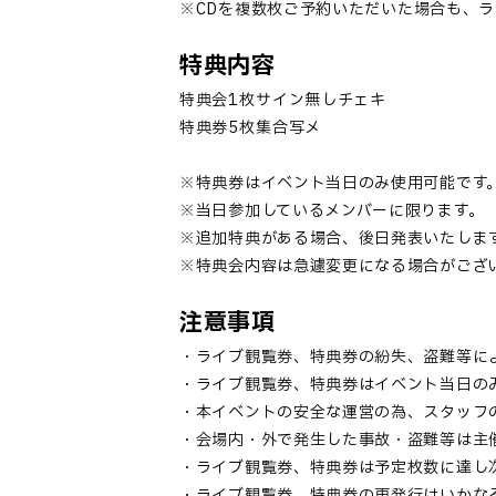
※
CD
を複数枚ご予約いただいた場合も、ラ
特典内容
特典会
1
枚
サイン無しチェキ
特典券
5
枚
集合写メ
※特典券はイベント当日のみ使用可能です
※当日参加しているメンバーに限ります。
※追加特典がある場合、後日発表いたし
ま
※特典会内容は急遽変更になる場合がござ
注意事項
・ライブ観覧券、特典券の紛失、盗難等に
・ライブ観覧券、特典券はイベント当日の
・本イベントの安全な運営の為、スタッフ
・会場内・外で発生した事故・盗難等は主
・ライブ観覧券、特典券は予定枚数に達し
・ライブ観覧券、特典券の再発行はいかな