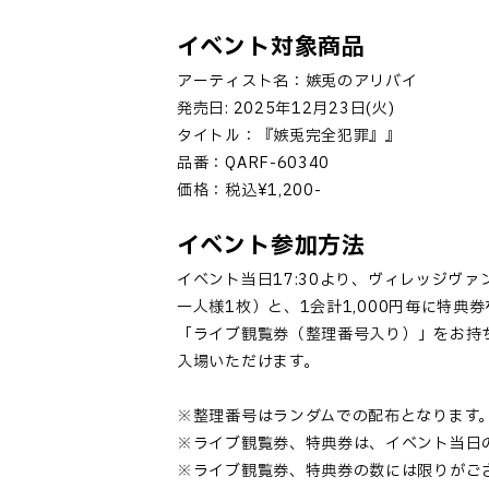
イベント対象商品
アーティスト名：嫉兎のアリバイ
発売日
: 2025
年
12
月
23
日
(
火
)
タイトル：『嫉兎完全犯罪』』
品番：
QARF-60340
価格：税込
¥1,200-
イベント参加方法
イベント当日
17:30
より、ヴィレッジヴァ
一人様
1
枚）と、
1
会計
1,000
円毎に特典券
「
ライブ観覧券（整理番号入り）
」
をお持
入場いただけます。
※整理番号はランダムでの配布となります
※ライブ観覧券、特典券は、イベント当日
※ライブ観覧券、特典券の数には限りがご