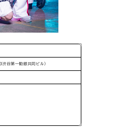
-3渋谷第一勧銀共同ビル）