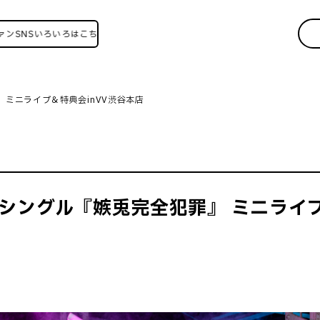
Sいろいろはこちら！
 ミニライブ＆特典会inVV渋谷本店
tシングル『嫉兎完全犯罪』 ミニライブ