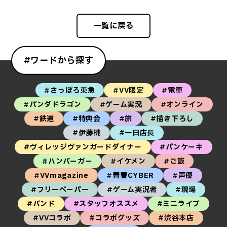
一覧に戻る
#ワードから探す
#さっぽろ東急
#VV限定
#電車
#パンダドラゴン
#ゲーム実況
#オンライン
#鉄道
#特典会
#旅
#描き下ろし
#伊藤桃
#一日店長
#ヴィレッジヴァンガードダイナー
#パンケーキ
#ハンバーガー
#イケメン
#ご飯
#VVmagazine
#青春CYBER
#声優
#フリーペーパー
#ゲーム実況者
#現場
#バンド
#スタッフオススメ
#ミニライブ
#VVコラボ
#コラボグッズ
#渋谷本店