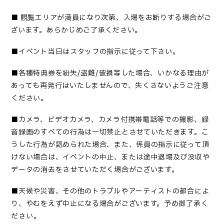
■
観覧エリアが満員になり次第、入場をお断りする場合がご
ざいます。あらかじめご了承ください。
■
イベント当日はスタッフの指示に従って下さい
。
■
各種特典券を紛失
/盗難/破損等した場合、いかなる理由が
あっても再発行はいたしませんので、失くさないようご注意
ください。
■カメラ、ビデオカメラ、カメラ付携帯電話等での撮影、録
音録画のすべての行為は一切禁止とさせていただきます。こ
うした行為が認められた場合、また、係員の指示に従って頂
けない場合は、イベントの中止、または途中退場及び没収や
データの消去をさせていただく場合がございます。
■
天候や災害、その他のトラブルやアーティストの都合によ
り、やむをえず中止になる場合がございます。予め御了承く
ださい
。