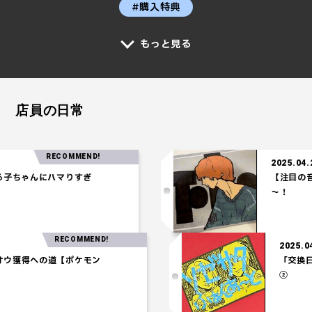
#購入特典
もっと見る
店員の日常
RECOMMEND!
2025.04.24
ちゃんにハマりすぎ
【注目の音楽
～！
RECOMMEND!
202
ホウオウ獲得への道【ポケモン
「
②