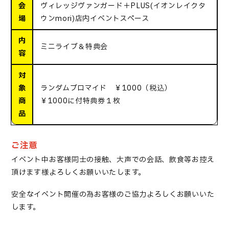
会
ヴィレッジヴァンガード＋PLUS(イオンレイクタ
場
ウンmori)店内イベントスペース
内
ミニライブ＆特典会
容
対
象
ランダムブロマイド ￥1000（税込）
商
￥1000に付特典券１枚
品
ご注意
イベント中お客様同士の接触、大声での会話、飲食等お控え
頂けます様よろしくお願いいたします。
安全なイベント開催の為お客様のご協力よろしくお願いいた
します。