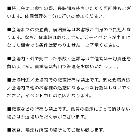
■
特典会にご参加の際、長時間お待ちいただく可能性もござ
います。体調管理を十分に行いご参加ください
。
■会場までの交通費、宿泊費等はお客様ご自身のご負担とな
ります。なお、駐車場はありません。万一イベントが中止に
なった場合でも条件は変わりません。ご了承ください。
■
会場内・外で発生した事故・盗難等は主催者は一切責任を
負いません。貴重品は各自で管理をお願いいたします
。
■会場周辺／会場内での徹夜行為は禁止です。また会場周辺
／会場内で他のお客様の迷惑になるような行為はしないでく
ださい。イベント中止の原因となります。
■
徹夜などの行為も禁止です。係員の指示に従って頂けない
場合は即退場いただく事がございます
。
■
飲食、喫煙は所定の場所にてお願い致します
。