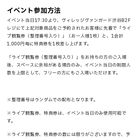
イベント参加方法
イベント当日
17:30
より、ヴィレッジヴァンガード渋谷
B2F
レジにて上記対象商品をご予約されたお客様に先着で「ライ
ブ観覧券（整理番号入り）」（お一人様
1
枚）と、
1
会計
1,000
円毎に特典券を
1
枚差し上げます。
「
ライブ観覧券（整理番号入り）
」
をお持ちの方のご入場
後、スペースに余裕がある場合のみ、イベント当日の制限人
数を上限として、フリーの方にもご入場いただけます。
※整理番号はランダムでの配布となります。
※ライブ観覧券、特典券は、イベント当日のみ使用可能で
す。
※ライブ観覧券、特典券の数には限りがございますので、予