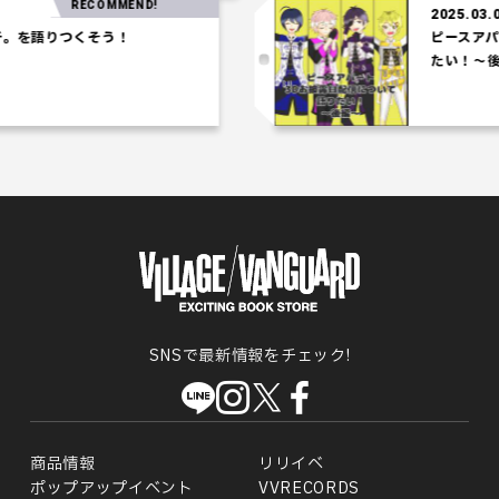
RECOMMEND!
2025.03.06
を語りつくそう！
ピースアパー
たい！～後編
SNSで最新情報をチェック!
商品情報
リリイベ
ポップアップイベント
VVRECORDS