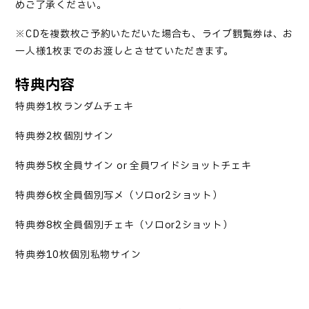
めご了承ください。
※
CD
を複数枚ご予約いただいた場合も、ライブ観覧券は、お
一人様
1
枚までのお渡しとさせていただきます。
特典内容
特典券
1
枚→ランダムチェキ
特典券
2
枚→個別サイン
特典券
5
枚→全員サイン
or
全員ワイドショットチェキ
特典券
6
枚→全員個別写メ（ソロ
or2
ショット）
特典券
8
枚→全員個別チェキ（ソロ
or2
ショット）
特典券
10
枚→個別私物サイン