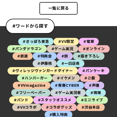
一覧に戻る
#ワードから探す
#さっぽろ東急
#VV限定
#電車
#パンダドラゴン
#ゲーム実況
#オンライン
#鉄道
#特典会
#旅
#描き下ろし
#伊藤桃
#一日店長
#ヴィレッジヴァンガードダイナー
#パンケーキ
#ハンバーガー
#イケメン
#ご飯
#VVmagazine
#青春CYBER
#声優
#フリーペーパー
#ゲーム実況者
#現場
#バンド
#スタッフオススメ
#ミニライブ
#VVコラボ
#コラボグッズ
#渋谷本店
#購入特典