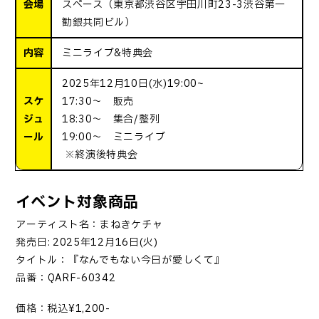
会場
スペース（東京都渋谷区宇田川町23-3渋谷第一
勧銀共同ビル）
内容
ミニライブ&特典会
2025年12月10日(水)19:00~
スケ
17:30～ 販売
ジュ
18:30～ 集合/整列
ール
19:00～ ミニライブ
※終演後特典会
イベント対象商品
アーティスト名：
まねきケチャ
発売日
: 2025
年
12
月
16
日
(
火
)
タイトル：『なんでもない今日が愛しくて』
品番：
QARF-60342
価格：税込
¥1,200-