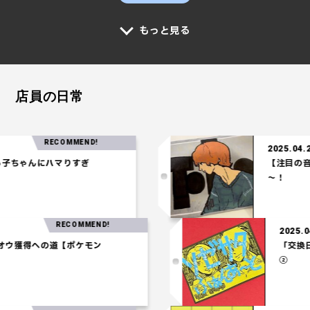
もっと見る
店員の日常
RECOMMEND!
2025.04.24
ちゃんにハマりすぎ
【注目の音楽】
～！
RECOMMEND!
202
ホウオウ獲得への道【ポケモン
「
②