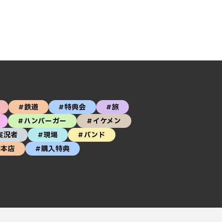
#鉄道
#特典会
#旅
#ハンバーガー
#イケメン
実況者
#現場
#バンド
谷本店
#購入特典