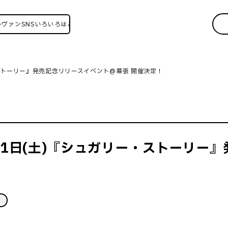
SNSいろいろはこちら！
ー・ストーリー』発売記念リリースイベント@幕張 開催決定！
月21日(土)『シュガリー・ストーリー
M