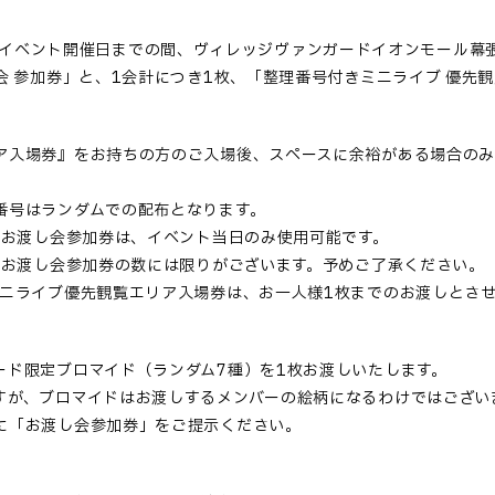
:00からイベント開催日までの間、ヴィレッジヴァンガードイオンモー
会 参加券」と、1会計につき1枚、「整理番号付きミニライブ 優先
ア入場券』をお持ちの方のご入場後、スペースに余裕がある場合のみ
番号はランダムでの配布となります。
 お渡し会参加券は、イベント当日のみ使用可能です。
 お渡し会参加券の数には限りがございます。予めご了承ください。
ミニライブ優先観覧エリア入場券は、お一人様1枚までのお渡しとさ
ード限定ブロマイド（ランダム7種）を1枚お渡しいたします。
すが、ブロマイドはお渡しするメンバーの絵柄になるわけではござい
に「お渡し会参加券」をご提示ください。