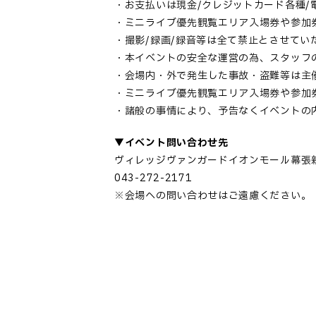
・お支払いは現金/クレジットカード各種/
・ミニライブ優先観覧エリア入場券や参加
・撮影/録画/録音等は全て禁止とさせて
・本イベントの安全な運営の為、スタッフ
・会場内・外で発生した事故・盗難等は主
・ミニライブ優先観覧エリア入場券や参加
・諸般の事情により、予告なくイベントの
▼イベント問い合わせ先
ヴィレッジヴァンガードイオンモール幕張
043-272-2171
※会場への問い合わせはご遠慮ください。