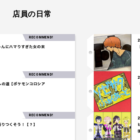
店員の日常
RECOMMEND!
2025.04.24
すぎた女の末
【注目の音楽
RECOMMEND!
ウオウ獲得への道【ポケモンコロシア
RECOMMEND!
2025.03.06
！【？】
ピースアパー
後編～