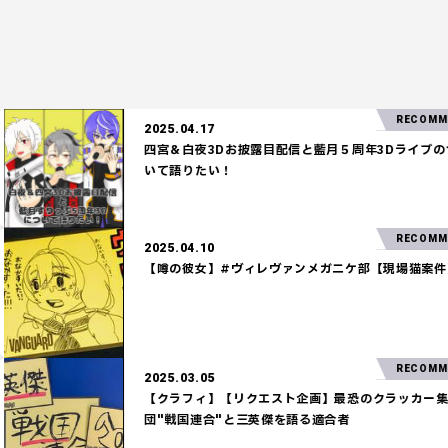
RECOMMEND!
2025.04.17
四宮＆白夜3Dお披露目配信と藍月５周年3Dライブのつ
いて語りたい！
2025.04.10
【噂の彼女】#ヴィレヴァンメガニケ部
RECOMMEND!
2025.03.05
【クラフィ】【リクエスト企画】最恐のクラッカー集
団"戦国連合"と三英傑を語る適合者