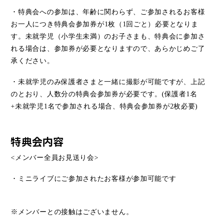
・特典会への参加は、年齢に関わらず、ご参加されるお客様
お一人につき特典会参加券が
1
枚（
1
回ごと）必要となりま
す。未就学児（小学生未満）のお子さまも、特典会に参加さ
れる場合は、参加券が必要となりますので、あらかじめご了
承ください。
・未就学児のみ保護者さまと一緒に撮影が可能ですが、上記
のとおり、人数分の特典会参加券が必要です。
(
保護者
1
名
+
未就学児
1
名で参加される場合、特典会参加券が
2
枚必要
)
特典会内容
<
メンバー全員お見送り会
>
・ミニライブにご参加されたお客様が参加可能です
※メンバーとの接触はございません。