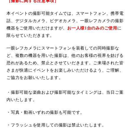
［撮影に関する注意事項］
本イベントの撮影可能タイムでは、スマ
ー
トフォン、携
帯
電
話、デジタルカメラ、ビデオカメラ、一眼レフカメラの撮影
機器をご使用いただけますが、
お一人
様
1
台のみのご使用
に
限らせていただきます。
一眼レフカメラにスマ
ー
トフォンを装着しての同時撮影な
ど、複
数
の機器を用いた撮影は、他のお客
様
の視界を妨げる
恐れがあるため、禁止とさせていだきます。ご来場された皆
さま
が快適にイベントをお
楽
しみいただけるよう、ご理解、
ご協力をお願いいたします。
・撮影可能な楽曲および撮影可能なタイミングは、当日ご案
内いたします。
・写真・動画いずれの撮影も可能です。
・フラッシュを使用しての撮影は禁止いたします。