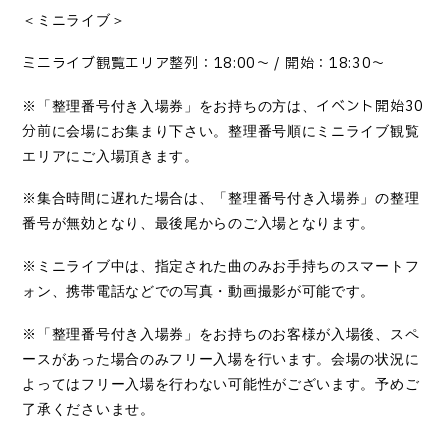
＜ミニライブ＞
ミニライブ観覧エリア
整列：
18:00
～
/
開始：
18:30
～
イベント開始
30
※「整理番号付き入場券」をお持ちの方は、
分前
に会場にお集まり下さい。整理番号順にミニライブ観覧
エリアにご入場頂きます。
※集合時間に遅れた場合は、「整理番号付き入場券」の整理
番号が無効となり、最後尾からのご入場となります。
※ミニライブ中は、指定された曲のみお手持ちのスマートフ
ォン、携帯電話などでの写真・動画撮影が可能です。
※「整理番号付き入場券」をお持ちのお客様が入場後、スペ
ースがあった場合のみフリー入場を行います。会場の状況に
よってはフリー入場を行わない可能性がございます。予めご
了承くださいませ。