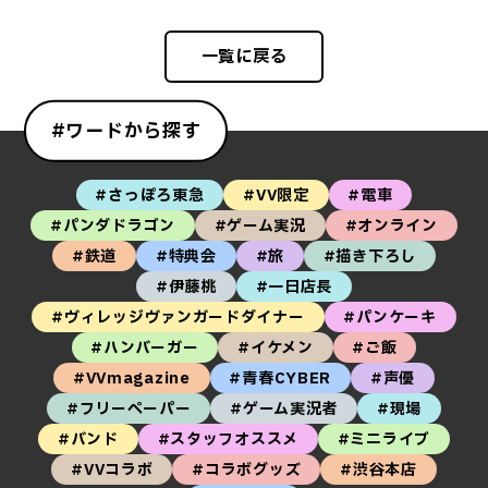
一覧に戻る
#ワードから探す
#さっぽろ東急
#VV限定
#電車
#パンダドラゴン
#ゲーム実況
#オンライン
#鉄道
#特典会
#旅
#描き下ろし
#伊藤桃
#一日店長
#ヴィレッジヴァンガードダイナー
#パンケーキ
#ハンバーガー
#イケメン
#ご飯
#VVmagazine
#青春CYBER
#声優
#フリーペーパー
#ゲーム実況者
#現場
#バンド
#スタッフオススメ
#ミニライブ
#VVコラボ
#コラボグッズ
#渋谷本店