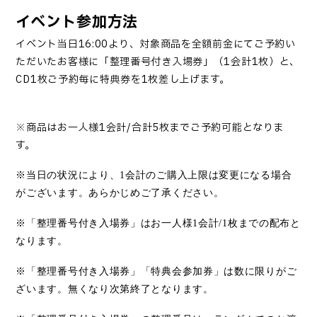
イベント参加方法
イベント当日
16:
00
より、対象商品を全額前金にてご予約い
ただいたお客様に「整理番号付き入場券」
（1会計
1
枚）と、
CD1
枚ご予約毎に特典券を
1
枚差し上げます。
※商品はお一人様
1
会計
/
合計
5
枚までご予約可能となりま
す。
※当日の状況により、
1
会計のご購入上限は変更になる場合
がございます。あらかじめご了承ください。
※「整理番号付き入場券」はお一人様
1
会計
/1
枚までの配布と
なります。
※「整理番号付き入場券」「特典会参加券」は数に限りがご
ざいます。無くなり次第終了となります。