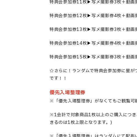
特典会参加券
11
枚
▶
写メ撮影券
3
枚＋動画
特典会参加券
12
枚
▶
写メ撮影券
4
枚＋動画
特典会参加券
13
枚
▶
写メ撮影券
3
枚＋動画
特典会参加券
14
枚
▶
写メ撮影券
4
枚＋動画
特典会参加券
15
枚
▶
写メ撮影券
3
枚＋動画
☆
さらに！ランダムで特典会参加券に星が
です！！
優先入場整理券
※
「優先入場整理券」がなくてもご観覧可
※1
会計で対象商品
1
枚以上のご購入につき
きるのは
1
枚上限となります。
)
※
「優先入場整理券」はランダムにて配布