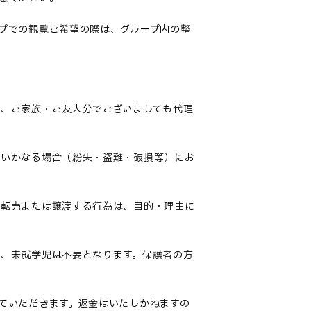
プでの観覧ご希望の際は、グループ内の整
、ご家族・ご友人分でございましても代理
はいかなる場合（紛失・盗難・破損等）にお
の転売または譲渡する行為は、目的・理由に
、未就学児は不要となります。保護者の方
ていただきます。返金はいたしかねますの