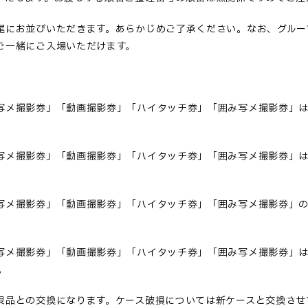
尾にお並びいただきます。あらかじめご了承ください。なお、グルー
ご一緒にご入場いただけます。
写メ撮影券」「動画撮影券」「ハイタッチ券」「囲み写メ撮影券」は
写メ撮影券」「動画撮影券」「ハイタッチ券」「囲み写メ撮影券」
写メ撮影券」「動画撮影券」「ハイタッチ券」「囲み写メ撮影券」
写メ撮影券」「動画撮影券」「ハイタッチ券」「囲み写メ撮影券」は
。
良品との交換になります。ケース破損については新ケースと交換させ