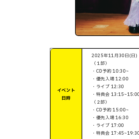
2025年11月30日(日)
〈１部〉
・CD予約 10:30~
・優先入場 12:00
・ライブ 12:30
イベント
・特典会 13:15~15:0
日時
〈２部〉
・CD予約 15:00~
・優先入場 16:30
・ライブ 17:00
・特典会 17:45~