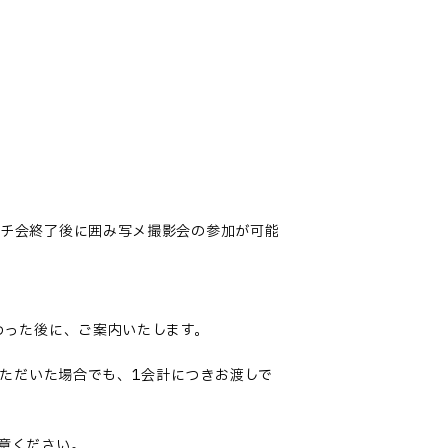
ッチ会終了後に囲み写メ撮影会の参加が可能
わった後に、ご案内いたします。
ただいた場合でも、
1
会計につきお渡しで
意ください。