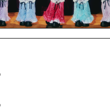
0
19:30