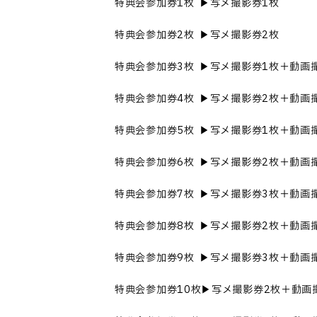
特典会参加券
1
枚
▶
写メ撮影券
1
枚
特典会参加券
2
枚
▶
写メ撮影券
2
枚
特典会参加券
3
枚
▶
写メ撮影券
1
枚＋動画
特典会参加券
4
枚
▶
写メ撮影券
2
枚＋動画
特典会参加券
5
枚
▶
写メ撮影券
1
枚＋動画
特典会参加券
6
枚
▶
写メ撮影券
2
枚＋動画
特典会参加券
7
枚
▶
写メ撮影券
3
枚＋動画
特典会参加券
8
枚
▶
写メ撮影券
2
枚＋動画
特典会参加券
9
枚
▶
写メ撮影券
3
枚＋動画
特典会参加券
10
枚
▶
写メ撮影券
2
枚＋動画