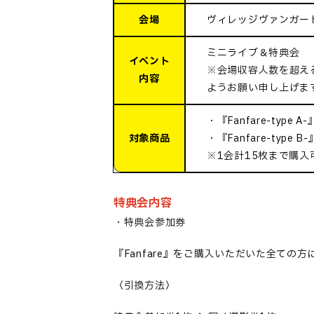
会場
ヴィレッジヴァンガード
ミニライブ＆特典会
イベント
※会場収容人数を超え
内容
ようお願い申し上げま
・『Fanfare-type A
対象商品
・『Fanfare-type B
※1会計15枚まで購入
特典会内容
・特典会参加券
『
Fanfare
』をご購入いただいた全ての方
〈引換方法〉