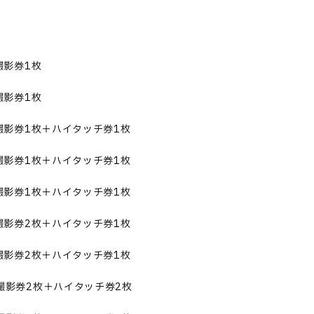
撮影券
1
枚
撮影券
1
枚
撮影券
1
枚＋ハイタッチ券
1
枚
撮影券
1
枚＋ハイタッチ券
1
枚
撮影券
1
枚＋ハイタッチ券
1
枚
撮影券
2
枚＋ハイタッチ券
1
枚
撮影券
2
枚＋ハイタッチ券
1
枚
撮影券
2
枚＋ハイタッチ券
2
枚