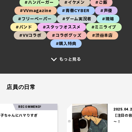
#ハンバーガー
#イケメン
#ご飯
#VVmagazine
#青春CYBER
#声優
#フリーペーパー
#ゲーム実況者
#現場
#バンド
#スタッフオススメ
#ミニライブ
#VVコラボ
#コラボグッズ
#渋谷本店
#購入特典
もっと見る
店員の日常
RECOMMEND!
2025.04.24
ちゃんにハマりすぎ
【注目の音楽】
～！