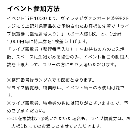
イベント参加方法
イベント当日
10:30
より、ヴィレッジヴァンガード渋谷
B2F
レジにて上記対象商品をご予約されたお客様に先着で「ライ
ブ観覧券（整理番号入り）」（お一人様
1
枚）と、
1
会計
1,000
円毎に特典券を
1
枚差し上げます。
「
ライブ観覧券（整理番号入り）
」
をお持ちの方のご入場
後、スペースに余裕がある場合のみ、イベント当日の制限人
数を上限として、フリーの方にもご入場いただけます。
※整理番号はランダムでの配布となります。
※ライブ観覧券、特典券は、イベント当日のみ使用可能で
す。
※ライブ観覧券、特典券の数には限りがございますので、予
めご了承ください。
※
CD
を複数枚ご予約いただいた場合も、ライブ観覧券は、お
一人様
1
枚までのお渡しとさせていただきます。