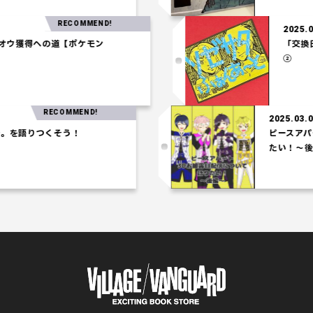
RECOMMEND!
202
ホウオウ獲得への道【ポケモン
「
②
RECOMMEND!
2025.03.06
を語りつくそう！
ピースアパー
たい！～後編