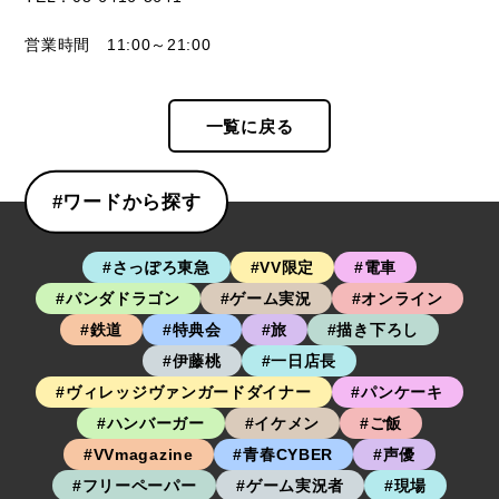
営業時間 11:00～21:00
一覧に戻る
#ワードから探す
#さっぽろ東急
#VV限定
#電車
#パンダドラゴン
#ゲーム実況
#オンライン
#鉄道
#特典会
#旅
#描き下ろし
#伊藤桃
#一日店長
#ヴィレッジヴァンガードダイナー
#パンケーキ
#ハンバーガー
#イケメン
#ご飯
#VVmagazine
#青春CYBER
#声優
#フリーペーパー
#ゲーム実況者
#現場