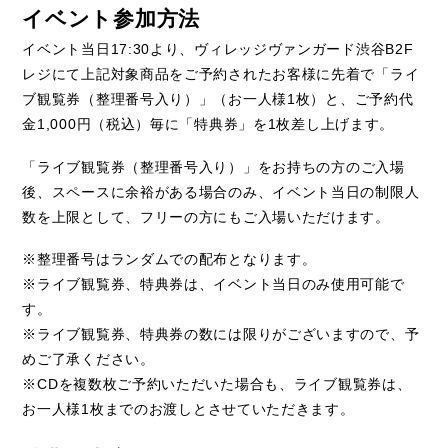
イベント参加方法
17:30
B2F
イベント当日
より、ヴィレッジヴァンガード渋谷
レジにて上記対象商品をご予約されたお客様に先着で「ライ
1
ブ観覧券（整理番号入り）」（お一人様
枚）と、
ご予約代
1,000
1
金
円（税込）毎に「特典券」を
枚差し上げます。
「
ライブ観覧券（整理番号入り）
」
をお持ちの方のご入場
後、スペースに余裕がある場合のみ、イベント当日の制限人
数を上限として、フリーの方にもご入場いただけます。
※整理番号はランダムでの配布となります。
※ライブ観覧券、特典券は、イベント当日のみ使用可能で
す。
※ライブ観覧券、特典券の数には限りがございますので、予
めご了承ください。
※
CD
を複数枚ご予約いただいた場合も、ライブ観覧券は、
お一人様
1
枚までのお渡しとさせていただきます。