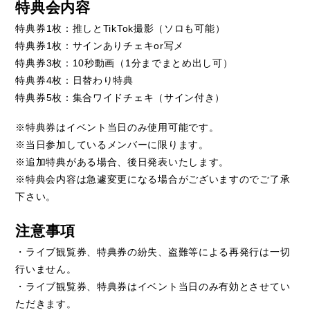
特典会内容
1
TikTok
特典券
枚：推しと
撮影（ソロも可能）
1
or
特典券
枚：サインありチェキ
写メ
3
10
1
特典券
枚：
秒動画（
分までまとめ出し可）
4
特典券
枚：日替わり特典
5
特典券
枚：集合ワイドチェキ（サイン付き）
※
特典券はイベント当日のみ使用可能です。
※当日参加しているメンバーに限ります。
※追加特典がある場合、後日発表いたし
ます。
※特典会内容は急遽変更になる場合がございますのでご了承
下さい。
注意事項
・ライブ観覧券、特典券の紛失、盗難等による再発行は一切
行いません。
・ライブ観覧券、特典券はイベント当日のみ有効とさせてい
ただきます。