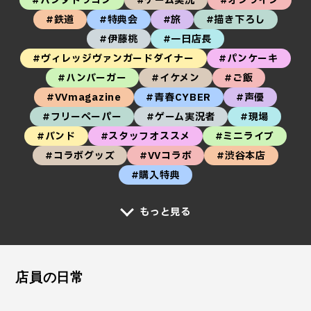
#パンダドラゴン
#ゲーム実況
#オンライン
#鉄道
#特典会
#旅
#描き下ろし
#伊藤桃
#一日店長
#ヴィレッジヴァンガードダイナー
#パンケーキ
#ハンバーガー
#イケメン
#ご飯
#VVmagazine
#青春CYBER
#声優
#フリーペーパー
#ゲーム実況者
#現場
#バンド
#スタッフオススメ
#ミニライブ
#コラボグッズ
#VVコラボ
#渋谷本店
#購入特典
もっと見る
店員の日常