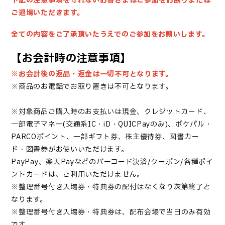
下記の注意事項を守れないお客さまはご参加をお断りまたは
ご退場いただきます。
全ての内容をご了承頂いたうえでのご参加をお願いします。
【お会計時の注意事項】
※お会計後の返品・返金は一切不可となります。
※商品のお電話でお取り置きは不可となります。
※対象商品ご購入時のお支払いは現金、クレジットカード、
一部電子マネー(交通系IC・iD・QUICPayのみ)、ポケパル・
PARCOポイント、一部ギフト券、株主優待券、図書カー
ド・図書券がお使いいただけます。
PayPay、楽天Payなどのバーコード決済/クーポン/各種ポイ
ントカードは、ご利用いただけません。
※
整理番号付き入場券
・特典券
の配付はなくなり次第終了と
なります。
※
整理番号付き入場券
・
特典券は、配布会場で当日のみ有効
です。