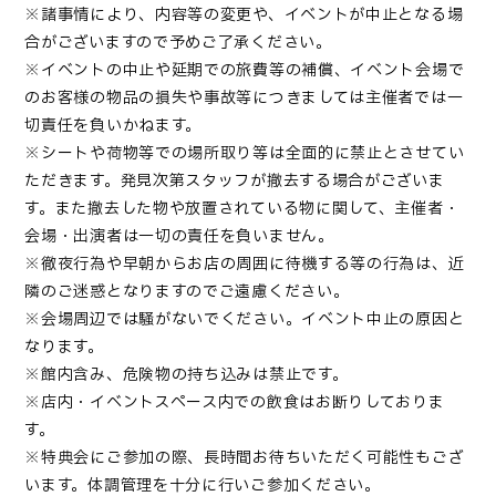
※諸事情により、内容等の変更や、イベントが中止となる場
合がございますので予めご了承ください。
※イベントの中止や延期での旅費等の補償、イベント会場で
のお客様の物品の損失や事故等につきましては主催者では一
切責任を負いかねます。
※シートや荷物等での場所取り等は全面的に禁止とさせてい
ただきます。発見次第スタッフが撤去する場合がございま
す。また撤去した物や放置されている物に関して、主催者・
会場・出演者は一切の責任を負いません。
※徹夜行為や早朝からお店の周囲に待機する等の行為は、近
隣のご迷惑となりますのでご遠慮ください。
※会場周辺では騒がないでください。イベント中止の原因と
なります。
※館内含み、危険物の持ち込みは禁止です。
※店内・イベントスペース内での飲食はお断りしておりま
す。
※特典会にご参加の際、長時間お待ちいただく可能性もござ
います。体調管理を十分に行いご参加ください
。