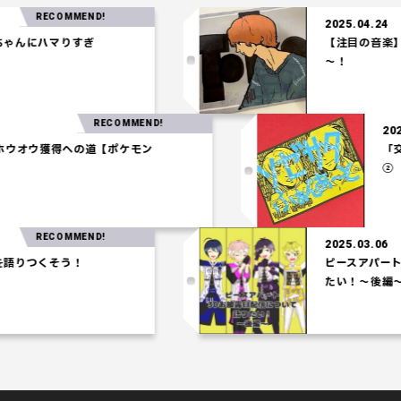
RECOMMEND!
2025.04.24
にハマりすぎ
【注目の音楽】「Te
～！
RECOMMEND!
3.27
一パ】ホウオウ獲得への道【ポケモン
アム】
RECOMMEND!
2025.03.06
つくそう！
ピースアパート3D
たい！～後編～