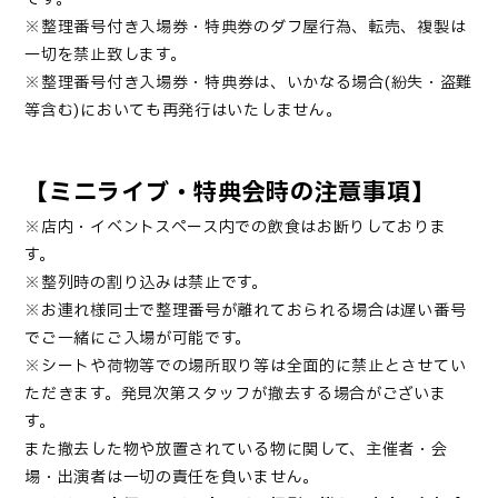
※
整理番号付き入場券・
特典券のダフ屋行為、転売、複製は
一切を禁止致します。
※
整理番号付き入場券
・
特典券は、いかなる場合(紛失・盗難
等含む)においても再発行はいたしません。
【ミニライブ・特典会時の注意事項】
※店内・イベントスペース内での飲食はお断りしておりま
す。
※整列時の割り込みは禁止です。
※お連れ様同士で整理番号が離れておられる場合は遅い番号
でご一緒にご入場が可能です。
※シートや荷物等での場所取り等は全面的に禁止とさせてい
ただきます。発見次第スタッフが撤去する場合がございま
す。
また撤去した物や放置されている物に関して、主催者・会
場・出演者は一切の責任を負いません。