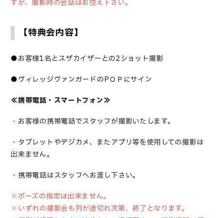
すが、撮影時の会話はお控え下さい。
【
特典会内容】
●
お客様
1
名とスザカイザーとの
2
ショット撮影
●
ヴィレッジヴァンガードの
P
ＯＰにサイン
≪
携帯電話・スマートフォン
≫
・お客様の携帯電話でスタッフが撮影いたします。
・タブレットやデジカメ、またアプリ等を使用しての撮影は
出来ません。
・携帯電話はスタッフへお渡し下さい。
※
ポーズの指定は出来ません。
※
いずれの撮影会も列が途切れ次第、終了となります。