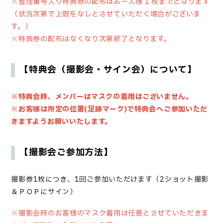
※
整理番号入り特典券の配布はお一人様
1
枚までとなります
（状況次第で上限をなしとさせていただく場合がございま
す。）
※
特典券の配布はなくなり次第終了となります。
【特典会（撮影会・サイン会）について】
※
特典会時、メンバーはマスクの着用はございません。
※
お客様は所定の位置
(
足跡マーク
)
で特典会へご参加いただ
きますようお願いいたします。
【撮影会ご参加方法】
撮影券
1
枚につき、
1
回ご参加いただけます（
2
ショット撮影
＆ＰＯＰにサイン）
※
撮影会時のお客様のマスク着用は任意とさせていただきま