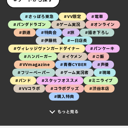
#さっぽろ東急
#VV限定
#電車
#パンダドラゴン
#ゲーム実況
#オンライン
#鉄道
#特典会
#旅
#描き下ろし
#伊藤桃
#一日店長
#ヴィレッジヴァンガードダイナー
#パンケーキ
#ハンバーガー
#イケメン
#ご飯
#VVmagazine
#青春CYBER
#声優
#フリーペーパー
#ゲーム実況者
#現場
#バンド
#スタッフオススメ
#ミニライブ
#VVコラボ
#コラボグッズ
#渋谷本店
#購入特典
もっと見る