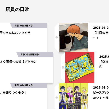
店員の日常
RECOMMEND!
2025.04.24
ちゃんにハマりすぎ
【注目の音楽】
～！
RECOMMEND!
20
ホウオウ獲得への道【ポケモン
「
②
RECOMMEND!
2025.03.06
を語りつくそう！
ピースアパート
たい！～後編～