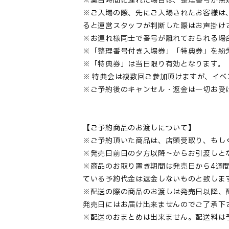
※集合時間に遅れた場合は、整理番号が無
※ご入場の際、先にご入場されたお客様は
ると運営スタッフが判断した際はお声掛け
※お連れ様同士で番号が離れておられる場
※「整理番号付き入場券」「特典券」を紛
※「特典券」は当日限り有効となります。
※ 特典会は複数回ご参加頂けますが、イ
※ご予約後のキャンセル・返金は一切お受
【ご予約商品のお渡しについて】
※ご予約頂いた商品は、店頭受取り、もし
※発売日前日の夕方以降～からお引渡しと
※商品のお取り置き期間は発売日から4週
ている予約代金は返金しないものと致しま
※配送の際の商品のお渡しは発売日以降、
発売日にはお届け出来ませんのでご了承下
※配送のおまとめは出来ません。配送料は