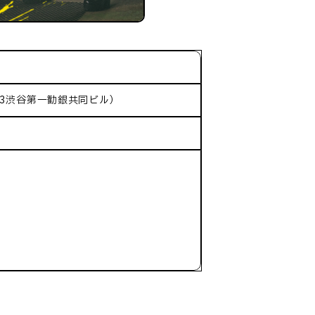
-3渋谷第一勧銀共同ビル）