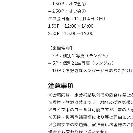
– 150P：オフ会①
– 250P：オフ会②
オフ会日程：12月14日（日）
150P：12:00〜14:00
250P：15:00〜17:00
【来場特典】
– 3P：個別生写真（ランダム）
– 5P：個別2L生写真（ランダム）
– 10P：お好きなメンバーからあなただ
注意事項
※会場内は、水分補給以外での飲食は禁止
※喫煙・飲酒は禁止です。泥酔及び酒気帯
※ライブ中のコールは可能ですが、声の大
※天候・災害や諸事情により等の理由によ
※会場までの交通費、宿泊費はお客様のご
場合でも変わりはございません。