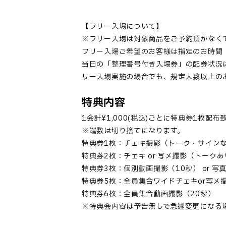
【フリー入場について】
※フリー入場は対象商品をご予約頂かなく
フリー入場ご希望のお客様は指定のお時間（
当日の「整理番号付き入場券」の配券状況
リー入場実施の場合でも、規定人数以上の
特典内容
1会計¥1,000(税込)ごとに特典券1枚配布
※端数は切り捨てになります。
特典券1枚：チェキ撮影（トーク・サイン
特典券2枚：チェキ or 写メ撮影（トー
特典券3枚：個別動画撮影（10秒） or 
特典券5枚：全員集合ワイドチェキor写メ
特典券6枚：全員集合動画撮影（20秒）
※特典会内容は予告無しで急遽変更になる