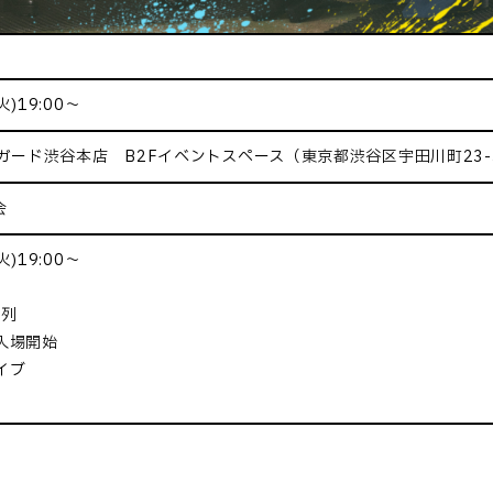
火)19:00～
ガード渋谷本店 B2Fイベントスペース（東京都渋谷区宇田川町23
会
火)19:00～
整列
ー入場開始
イブ