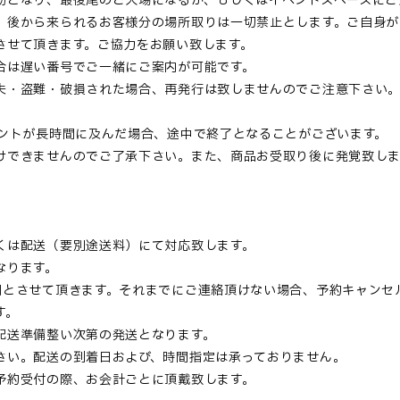
効となり、最後尾のご入場になるか、もしくはイベントスペースにご
、後から来られるお客様分の場所取りは一切禁止とします。ご自身が
させて頂きます。ご協力をお願い致します。
合は遅い番号でご一緒にご案内が可能です。
失・盗難・破損された場合、再発行は致しませんのでご注意下さい
ベントが長時間に及んだ場合、途中で終了となることがございます。
けできませんのでご了承下さい。また、商品お受取り後に発覚致しま
くは配送（要別途送料）にて対応致します。
なります。
間とさせて頂きます。それまでにご連絡頂けない場合、予約キャンセ
す。
配送準備整い次第の発送となります。
さい。配送の到着日および、時間指定は承っておりません。
予約受付の際、お会計ごとに頂戴致します。