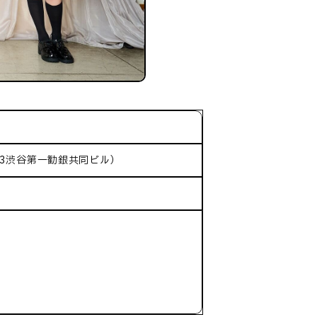
-3渋谷第一勧銀共同ビル）