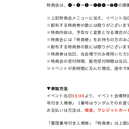
特典会は、❶⇒❷⇒❸⇒❹❺❻⇒➐❽の順
※上記特典会メニューに加え、イベント当
※配布する特典券の数には限りがございま
※特典内容は、予告なく変更となる場合が
※特典会には「特典券」をお持ちの方のみ
※配布する特典券の数には限りがございま
※特典券は当日、当会場でのみ使用いただ
※特典会の受付時間、販売受付時間は当日
※イベントが長時間に及んだ場合、途中で
▼参加方法
イベント当日
11:30
より、イベント会場特
号付き入場券」《番号はランダムでのお渡
お支払いは方法は、
現金、クレジットカード
「整理番号付き入場券」「特典券」は上限