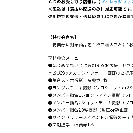
ＣＤのお受け取り店舗は【
ヴィレッジヴァ
※配送は【着払い配送のみ】対応可能です
佐川便での発送・送料の算出はできかねま
【特典会内容】
・特典券は対象商品を１枚ご購入ごとに1
▽特典会メニュー
❶はじめて特典会に参加するお客様：無料
⇒公式Xのアカウントフォロー画面のご提
❷集合スマホ撮影：特典券2枚
❸ランダムチェキ撮影（ソロショットor2
❹メンバー指名2ショットスマホ撮影（ソ
❺メンバー指名2ショットチェキ撮影（ソ
❻メンバー指名20秒撮影（動画or静止画）
❼サイン（リリースイベント時撮影のチェ
❽個別握手：特典券1枚