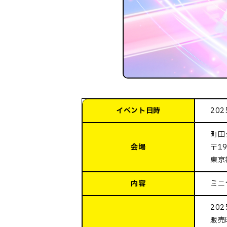
イベント日時
20
町田
会場
〒19
東京
内容
ミニ
20
販売