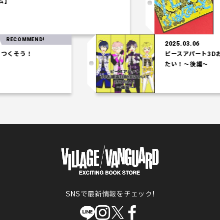
コロシアム】
MMEND!
2025.03.06
う！
ピースアパート3Dお披露目
たい！～後編～
SNSで最新情報をチェック!