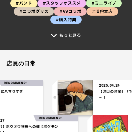
#バンド
#スタッフオススメ
#ミニライブ
#コラボグッズ
#VVコラボ
#渋谷本店
#購入特典
もっと見る
店員の日常
MMEND!
2025.04.24
りすぎ
【注目の音楽】「Tele」
～！
RECOMMEND!
2025.03.27
【水統一パ】ホウオウ獲得への道【ポケモン