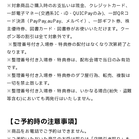
※対象商品ご購入時のお支払いは現金、クレジットカード、
一部電子マネー(交通系IC・iD・QUICPayのみ)、一部QRコ
ード決済（PayPay,auPay、メルペイ）、一部ギフト券、株
主優待券、図書カード・図書券がお使いいただけます。クー
ポン等の割引は全て対象外です。
※
整理番号付き入場券
・特典券
の配付はなくなり次第終了と
なります。
※
整理番号付き入場券
・
特典券は、配布会場で当日のみ有効
です。
※
整理番号付き入場券・
特典券のダフ屋行為、転売、複製は
一切を禁止致します。
※
整理番号付き入場券
・
特典券は、いかなる場合(紛失・盗難
等含む)においても再発行はいたしません。
【ご予約時の注意事項】
※商品をお電話でご予約はできません。