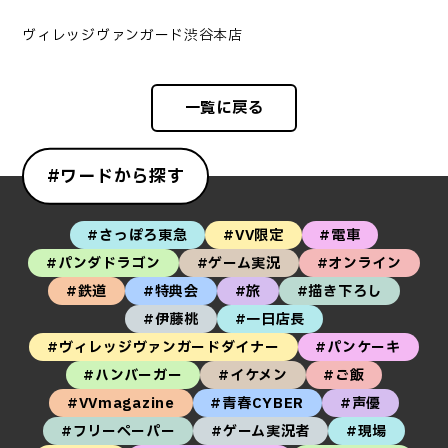
ヴィレッジヴァンガード渋谷本店
一覧に戻る
#ワードから探す
#さっぽろ東急
#VV限定
#電車
#パンダドラゴン
#ゲーム実況
#オンライン
#鉄道
#特典会
#旅
#描き下ろし
#伊藤桃
#一日店長
#ヴィレッジヴァンガードダイナー
#パンケーキ
#ハンバーガー
#イケメン
#ご飯
#VVmagazine
#青春CYBER
#声優
#フリーペーパー
#ゲーム実況者
#現場