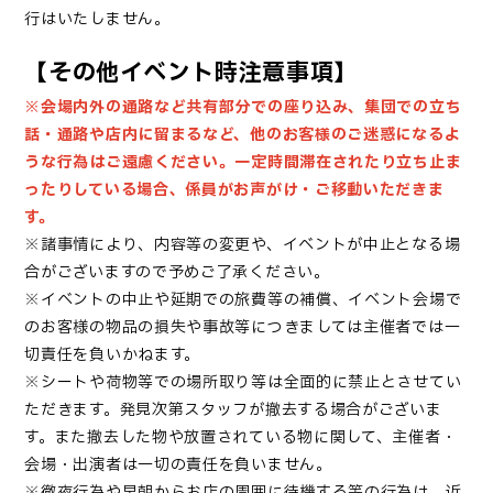
行はいたしません。
【その他イベント時注意事項】
※会場内外の通路など共有部分での座り込み、集団での立ち
話・通路や店内に留まるなど、他のお客様のご迷惑になるよ
うな行為はご遠慮ください。一定時間滞在されたり立ち止ま
ったりしている場合、係員がお声がけ・ご移動いただきま
す。
※諸事情により、内容等の変更や、イベントが中止となる場
合がございますので予めご了承ください。
※イベントの中止や延期での旅費等の補償、イベント会場で
のお客様の物品の損失や事故等につきましては主催者では一
切責任を負いかねます。
※シートや荷物等での場所取り等は全面的に禁止とさせてい
ただきます。発見次第スタッフが撤去する場合がございま
す。また撤去した物や放置されている物に関して、主催者・
会場・出演者は一切の責任を負いません。
※徹夜行為や早朝からお店の周囲に待機する等の行為は、近