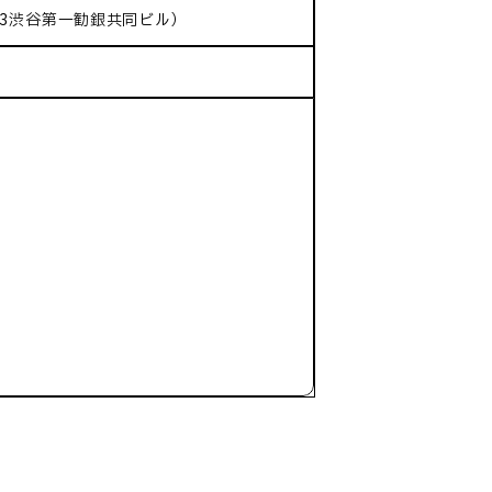
-3渋谷第一勧銀共同ビル）