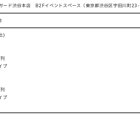
ガード渋谷本店 B2Fイベントスペース（東京都渋谷区宇田川町23
会
土)
整列
イブ
整列
イブ