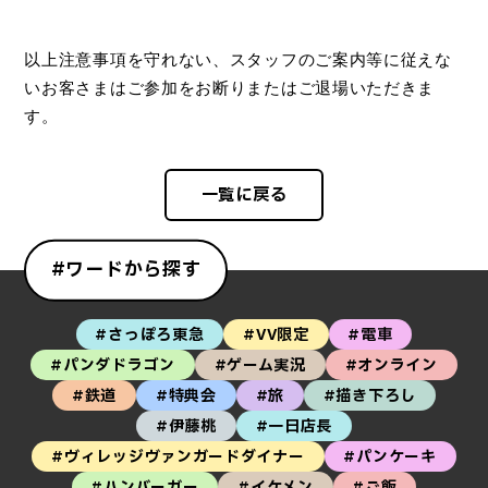
以上注意事項を守れない、スタッフのご案内等に従えな
いお客さまはご参加をお断りまたはご退場いただきま
す。
一覧に戻る
#ワードから探す
#さっぽろ東急
#VV限定
#電車
#パンダドラゴン
#ゲーム実況
#オンライン
#鉄道
#特典会
#旅
#描き下ろし
#伊藤桃
#一日店長
#ヴィレッジヴァンガードダイナー
#パンケーキ
#ハンバーガー
#イケメン
#ご飯