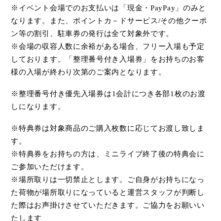
※イベント会場でのお支払いは「現金・
PayPay
」のみと
なります。また、ポイントカ－ドサービス
/
その他クーポ
ン等の割引、駐車券の発行は全て対象外です。
※会場の収容人数に余裕がある場合、フリー入場も予定
しております。「整理番号付き入場券」をお持ちのお客
様の入場が終わり次第のご案内となります。
※整理番号付き優先入場券は
1
会計につき各部
1
枚のお渡
しになります。
※特典券は対象商品のご購入枚数に応じてお渡し致しま
す。
※特典券をお持ちの方は、ミニライブ終了後の特典会に
ご参加いただけます。
※場所取りは一切禁止とします。ご自身がお持ちになっ
た荷物が場所取りになっていると運営スタッフが判断し
た際はお声掛けさせていただきます。ご協力をお願いい
たします