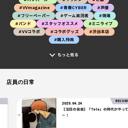
#VVmagazine
#青春CYBER
#声優
#フリーペーパー
#ゲーム実況者
#現場
#バンド
#スタッフオススメ
#ミニライブ
#VVコラボ
#コラボグッズ
#渋谷本店
#購入特典
もっと見る
店員の日常
RECOMMEN
2025.04.24
【注目の音楽】「Tele」の時代がやってき
～！