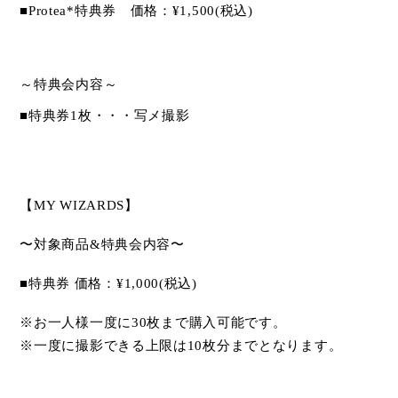
■Protea*
特典券 価格：
¥1,500(
税込
)
～特典会内容～
■
特典券
1
枚・・・写メ撮影
【
MY WIZARDS
】
〜対象商品
&
特典会内容〜
■
特典券
価格：
¥1,000(
税込
)
※お一人様一度に
30
枚まで購入可能です。
※一度に撮影できる上限は
10
枚分までとなります。