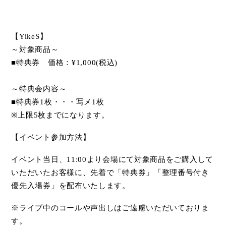
【
YikeS
】
～対象商品～
■
特典券 価格：
¥1,000(
税込
)
～特典会内容～
■
特典券
1
枚・・・写メ
1
枚
※
上限
5
枚までになります。
【イベント参加方法】
イベント当日、
11:00
より会場にて対象商品をご購入して
いただいたお客様に、先着で「特典券」「整理番号付き
優先入場券」を配布いたします。
※ライブ中のコールや声出しはご遠慮いただいておりま
す。