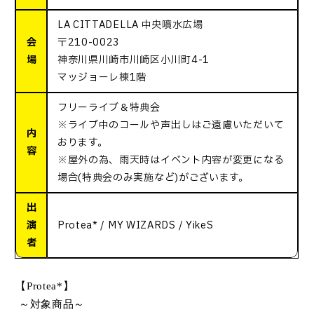
LA CITTADELLA 中央噴水広場
会
〒210-0023
場
神奈川県川崎市川崎区小川町4-1
マッジョーレ棟1階
フリーライブ＆特典会
※ライブ中のコールや声出しはご遠慮いただいて
内
おります。
容
※屋外の為、雨天時はイベント内容が変更になる
場合(特典会のみ実施など)がございます。
出
演
Protea* / MY WIZARDS / YikeS
者
【
Protea*
】
～対象商品～