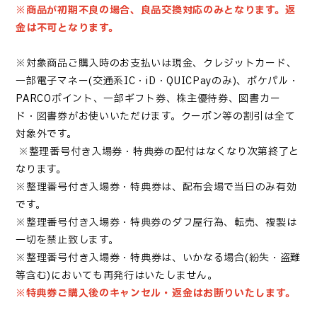
※商品が初期不良の場合、良品交換対応のみとなります。返
金は不可となります。
※対象商品ご購入時のお支払いは現金、クレジットカード、
一部電子マネー(交通系IC・iD・QUICPayのみ)、ポケパル・
PARCOポイント、一部ギフト券、株主優待券、図書カー
ド・図書券がお使いいただけます。クーポン等の割引は全て
対象外です。
※
整理番号付き入場券
・特典券
の配付はなくなり次第終了と
なります。
※
整理番号付き入場券
・
特典券は、配布会場で当日のみ有効
です。
※
整理番号付き入場券・
特典券のダフ屋行為、転売、複製は
一切を禁止致します。
※
整理番号付き入場券
・
特典券は、いかなる場合(紛失・盗難
等含む)においても再発行はいたしません。
※特典券ご購入後のキャンセル・返金はお断りいたします。