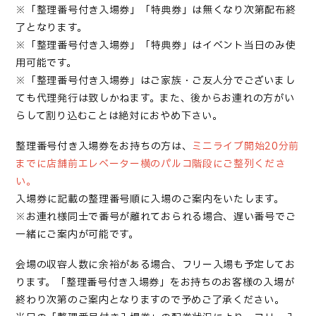
※「
整理番号付き入場券
」「特典券」は無くなり次第配布終
了となります。
※「
整理番号付き入場券
」「特典券」はイベント当日のみ使
用可能です。
※「整理番号付き入場券」はご家族・ご友人分でございまし
ても代理発行は
致し
かねます。また、後からお連れの方がい
らして割り込むことは絶対におやめ下さい。
整理番号付き入場券
をお持ちの方は、
ミニライブ開始20分前
までに店舗前エレベーター横のパルコ階段にご整列くださ
い。
入場券
に記載の整理番号順に入場のご案内をいたします。
※お連れ様同士で番号が離れておられる場合、遅い番号でご
一緒にご案内が可能です。
会場の収容人数に余裕がある場合、フリー入場も予定してお
ります。「整理番号付き入場券」をお持ちのお客様の入場が
終わり次第のご案内となりますので予めご了承ください。