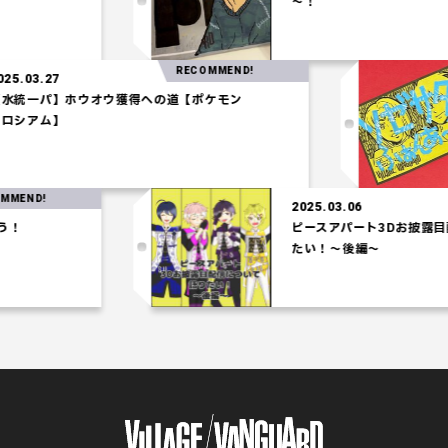
～！
RECOMMEND!
2025.03.27
【水統一パ】ホウオウ獲得への道【ポケモン
コロシアム】
D!
2025.03.06
ピースアパート3Dお披露目配信
たい！～後編～