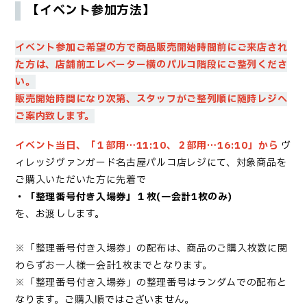
【イベント参加方法】
イベント参加ご希望の方で商品販売開始時間前にご来店され
た方は、店舗前エレベーター横のパルコ階段に
ご整列くださ
い。
販売開始時間になり次第、スタッフがご整列順に随時レジへ
ご案内致します。
イベント当日、「１部用…11
:
10、２部用…16:10」から
ヴ
ィレッジヴァンガード名古屋パルコ店レジにて、対象商品を
ご購入いただいた方に
先着で
・「
整理番号付き入場券
」１枚(一会計1枚のみ)
を、お渡しします。
※「
整理番号付き入場券
」の配布は、商品のご購入枚数に関
わらずお一人様一会計1枚までとなります。
※「
整理番号付き入場券
」の整理番号はランダムでの配布と
なります。ご購入順ではございません。