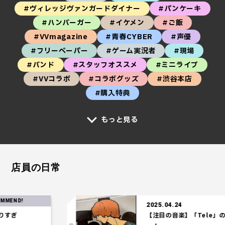
#ヴィレッジヴァンガードダイナー
#パンケーキ
#ハンバーガー
#イケメン
#ご飯
#VVmagazine
#青春CYBER
#声優
#フリーペーパー
#ゲーム実況者
#現場
#バンド
#スタッフオススメ
#ミニライブ
#VVコラボ
#コラボグッズ
#渋谷本店
#購入特典
もっと見る
店員の日常
D!
2025.04.24
ぎ
【注目の音楽】「Tele」の時代