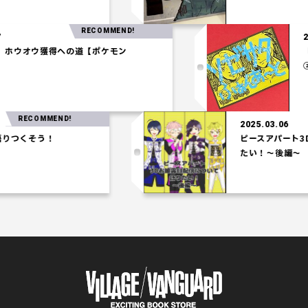
RECOMMEND!
03.27
統一パ】ホウオウ獲得への道【ポケモン
シアム】
RECOMMEND!
2025.03.06
くそう！
ピースアパート3Dお
たい！～後編～