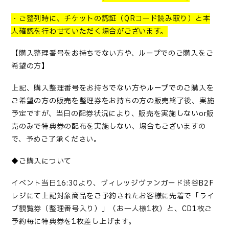
・ご整列時に、チケットの認証（
QR
コード読み取り）と本
人確認を行わせていただく場合がございます。
【購入整理番号をお持ちでない方や、ループでのご購入をご
希望の方】
上記、購入整理番号をお持ちでない方やループでのご購入を
ご希望の方の販売を整理券をお持ちの方の販売終了後、実施
予定ですが、当日の配券状況により、販売を実施しない
or
販
売のみで特典券の配布を実施しない、場合もございますの
で、予めご了承ください。
◆ご購入について
イベント当日
16:30
より、ヴィレッジヴァンガード渋谷
B2F
レジにて上記対象商品をご予約されたお客様に先着で「ライ
ブ観覧券（整理番号入り）」（お一人様
1
枚）と、
CD1
枚ご
予約毎に特典券を
1
枚差し上げます。