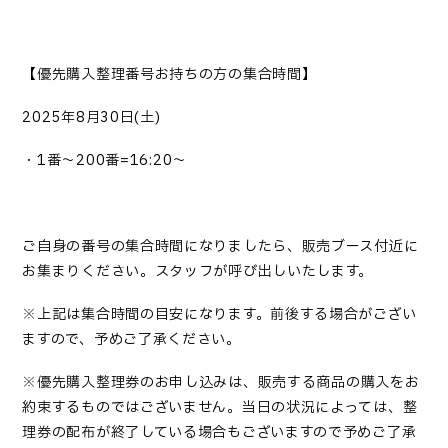
【優先購入整理番号お持ちの方の集合時間】
2025
年
8
月
30
日
(
土
)
・
1
番～
200
番
=16:20
～
ご自身の番号の集合時間になりましたら、販売ブース付近に
お集まりください。スタッフが呼び出しいたします。
※上記は集合時間の目安になります。前後する場合がござい
ますので、予めご了承ください。
※
優先購入整理券のお申し込み
は、販売する商品の購入をお
約束するものではございません。当日の状況によっては、整
理券の配布が終了している場合もございますので予めご了承