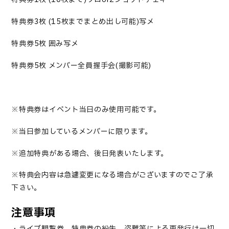
特典券
3
枚
(15
枚までまとめ出し可能
)
写メ
特典券
5
枚 囲み写メ
特典券
5
枚
メンバー全員握手会
(
撮影可能
)
※特典券はイベント当日のみ使用可能です。
※当日参加しているメンバーに限ります。
※追加特典がある場合、後日発表いたし
ます。
※特典会内容は急遽変更になる場合がございますのでご了承
下さい。
注意事項
・ライブ観覧券、特典券の紛失、盗難等による再発行は一切