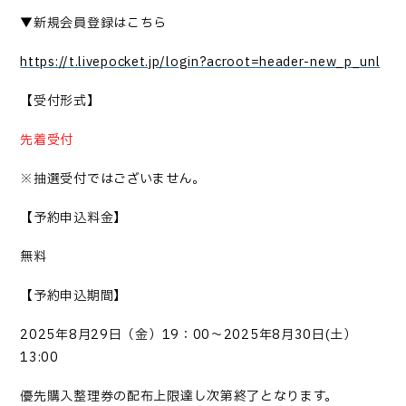
▼新規会員登録はこちら
https://t.livepocket.jp/login?acroot=header-new_p_unl
【受付形式】
先着受付
※抽選受付ではございません。
【予約申込料金】
無料
【予約申込期間】
2025
年
8
月
29
日（金）
19
：
00
～
2025
年
8
月
30
日
(
土）
13:00
優先購入整理券の配布上限達し次第終了となります。