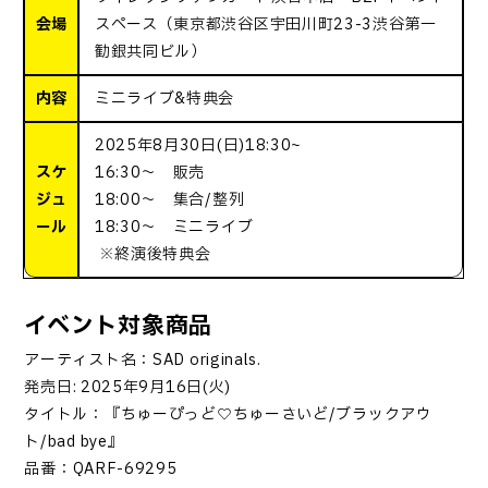
会場
スペース（東京都渋谷区宇田川町23-3渋谷第一
勧銀共同ビル）
内容
ミニライブ&特典会
2025年8月30日(日)18:30~
スケ
16:30～ 販売
ジュ
18:00～ 集合/整列
ール
18:30～ ミニライブ
※終演後特典会
イベント対象商品
アーティスト名：
SAD originals.
発売日
: 2025
年
9
月
16
日
(
火
)
タイトル：『ちゅーぴっど
♡
ちゅーさいど
/
ブラックアウ
ト
/bad bye
』
品番：
QARF-69295