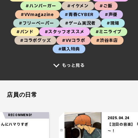
#ハンバーガー
#イケメン
#ご飯
#VVmagazine
#青春CYBER
#声優
#フリーペーパー
#ゲーム実況者
#現場
#バンド
#スタッフオススメ
#ミニライブ
#コラボグッズ
#VVコラボ
#渋谷本店
#購入特典
もっと見る
店員の日常
RECOMMEND!
2025.04.24
ハマりすぎ
【注目の音楽】「Tel
～！