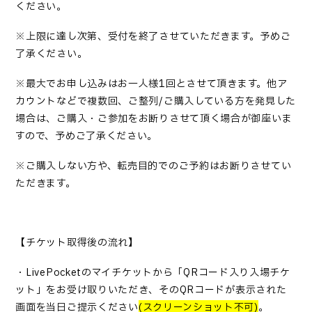
ください。
※上限に達し次第、受付を終了させていただきます。予めご
了承ください。
※最大でお申し込みはお一人様
1
回とさせて頂きます。他ア
カウントなどで複数回、ご整列
/
ご購入している方を発見した
場合は、ご購入・ご参加をお断りさせて頂く場合が御座いま
すので、予めご了承ください。
※ご購入しない方や、転売目的でのご予約はお断りさせてい
ただきます。
【チケット取得後の流れ】
・
LivePocket
のマイチケットから「
QR
コード入り入場チケ
ット」をお受け取りいただき、その
QR
コードが表示された
画面を当日ご提示ください
(
スクリーンショット不可
)
。