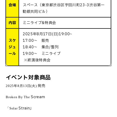
会場
スペース（東京都渋谷区宇田川町23-3渋谷第一
勧銀共同ビル）
内容
ミニライブ&特典会
2025年8月17日(日)19:00~
スケ
17:00～ 販売
ジュ
18:40～ 集合/整列
ール
19:00～ ミニライブ
※終演後特典会
イベント対象商品
発売
2025
年
8
月
13
日
(
火
)
Scream
Broken By The
Strain」
「
Solar