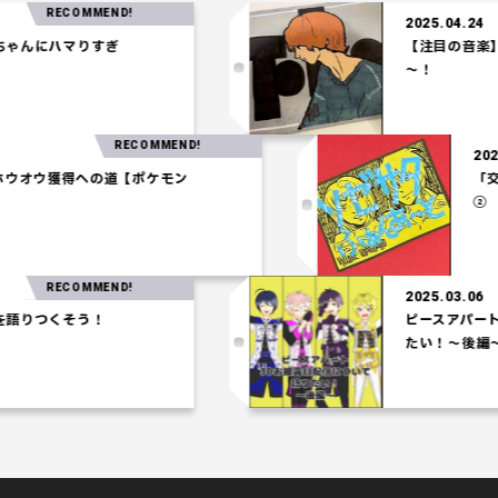
RECOMMEND!
2025.04.24
んにハマりすぎ
【注目の音楽】「T
～！
RECOMMEND!
.27
パ】ホウオウ獲得への道【ポケモン
ム】
RECOMMEND!
2025.03.06
りつくそう！
ピースアパート3D
たい！～後編～