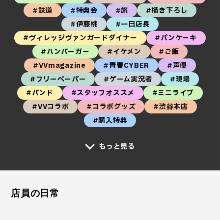
#鉄道
#特典会
#旅
#描き下ろし
#伊藤桃
#一日店長
#ヴィレッジヴァンガードダイナー
#パンケーキ
#ハンバーガー
#イケメン
#ご飯
#VVmagazine
#青春CYBER
#声優
#フリーペーパー
#ゲーム実況者
#現場
#バンド
#スタッフオススメ
#ミニライブ
#VVコラボ
#コラボグッズ
#渋谷本店
#購入特典
もっと見る
店員の日常