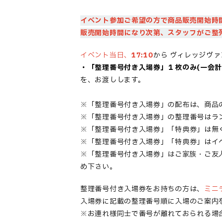
イベント参加ご希望の方で商品販売開始時
販売開始時間になり次第、スタッフがご整
イベント当日、
17:10
から
ヴィレッジヴァ
・「
整理番号付き入場券
」１枚のみ(一会計
を、お渡しします。
※「
整理番号付き入場券
」の配布は、商品
※「
整理番号付き入場券
」の整理番号はラ
※「
整理番号付き入場券
」「特典券」は無
※「
整理番号付き入場券
」「特典券」はイ
※「整理番号付き入場券」はご家族・ご友
め下さい。
整理番号付き入場券
をお持ちの方は、
ミニ
入場券
に記載の整理番号順に入場のご案内
※お連れ様同士で番号が離れておられる場