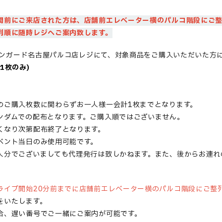
間前にご来店された方は、店舗前エレベーター横のパルコ階段に
ご
列順に随時レジへご案内致します。
ンガード名古屋パルコ店レジにて、対象商品を
ご購入いただいた方
1枚のみ)
のご購入枚数に関わらずお一人様一会計1枚までとなります。
ンダムでの配布となります。ご購入順ではございません。
くなり次第配布終了となります。
ベント当日のみ使用可能です。
人分でございましても代理発行は
致し
かねます。また、後からお連れ
ライブ開始20分前までに店舗前エレベーター横のパルコ階段にご整
をいたします。
合、遅い番号でご一緒にご案内が可能です。