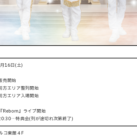
8月16日(土)
…販売開始
5…前方エリア整列開始
0…前方エリア入場開始
…『Reborn』ライブ開始
～20:30…特典会(列が途切れ次第終了)
ルコ東館４F