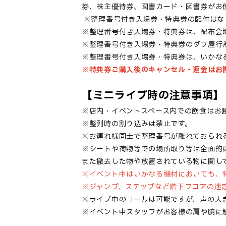
券、株主優待券、図書カード・図書券がお
※
整理番号付き入場券
・特典券
の配付はな
※
整理番号付き入場券
・
特典券は、配布会
※
整理番号付き入場券・
特典券のダフ屋行
※
整理番号付き入場券
・
特典券は、いかな
※特典券ご購入後のキャンセル・返金はお
【ミニライブ時の注意事項】
※店内・イベントスペース内での飲食はお
※整列時の割り込みは禁止です。
※お連れ様同士で整理番号が離れておられ
※シートや荷物等での場所取り等は全面的
また撤去した物や放置されている物に関し
※イベント中はいかなる機材においても、
※ジャンプ、ステップなど階下フロアの迷
※ライブ中のコールは可能ですが、声の大
※イベント中スタッフがお客様の肩や腕に