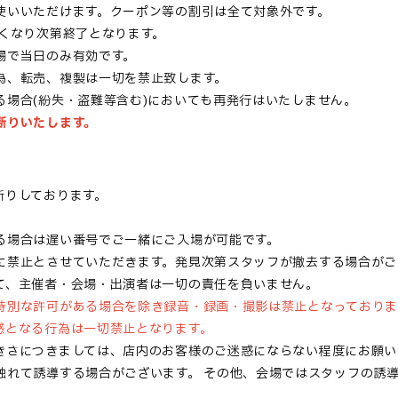
使いいただけます。クーポン等の割引は全て対象外です。
くなり次第終了となります。
場で当日のみ有効です。
為、転売、複製は一切を禁止致します。
る場合(紛失・盗難等含む)においても再発行はいたしません。
断りいたします。
断りしております。
る場合は遅い番号でご一緒にご入場が可能です。
に禁止とさせていただきます。発見次第スタッフが撤去する場合がご
て、主催者・会場・出演者は一切の責任を負いません。
特別な許可がある場合を除き録音・録画・撮影は禁止となっておりま
惑となる行為は一切禁止となります。
きさにつきましては、店内のお客様のご迷惑にならない程度にお願い
触れて誘導する場合がございます。
その他、会場ではスタッフの誘導