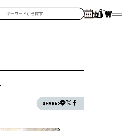
ト
SHARE