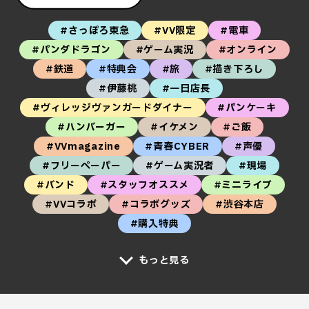
#さっぽろ東急
#VV限定
#電車
#パンダドラゴン
#ゲーム実況
#オンライン
#鉄道
#特典会
#旅
#描き下ろし
#伊藤桃
#一日店長
#ヴィレッジヴァンガードダイナー
#パンケーキ
#ハンバーガー
#イケメン
#ご飯
#VVmagazine
#青春CYBER
#声優
#フリーペーパー
#ゲーム実況者
#現場
#バンド
#スタッフオススメ
#ミニライブ
#VVコラボ
#コラボグッズ
#渋谷本店
#購入特典
もっと見る