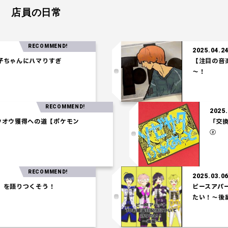
店員の日常
RECOMMEND!
2025.04.24
ゃんにハマりすぎ
【注目の音楽】「
～！
RECOMMEND!
7
2
】ホウオウ獲得への道【ポケモン
】
RECOMMEND!
2025.03.06
語りつくそう！
ピースアパート3
たい！～後編～