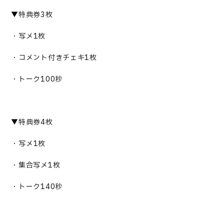
▼
特典券
3
枚
・写メ
1
枚
・コメント付きチェキ
1
枚
・トーク
100
秒
▼
特典券
4
枚
・写メ
1
枚
・集合写メ
1
枚
・トーク
140
秒