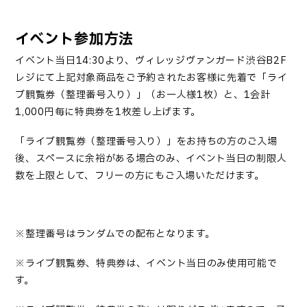
イベント参加方法
イベント当日
14:30
より、ヴィレッジヴァンガード渋谷
B2F
レジにて上記対象商品をご予約されたお客様に先着で「ライ
ブ観覧券（整理番号入り）」（お一人様
1
枚）と、
1
会計
1,000
円毎に特典券を
1
枚差し上げます。
「
ライブ観覧券（整理番号入り）
」
をお持ちの方のご入場
後、スペースに余裕がある場合のみ、イベント当日の制限人
数を上限として、フリーの方にもご入場いただけます。
※整理番号はランダムでの配布となります。
※ライブ観覧券、特典券は、イベント当日のみ使用可能で
す。