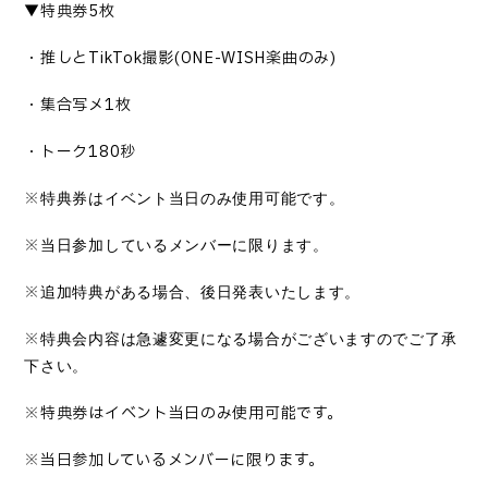
▼
特典券
5
枚
・推しと
TikTok
撮影
(ONE-WISH
楽曲のみ
)
・集合写メ
1
枚
・トーク
180
秒
※
特典券はイベント当日のみ使用可能です。
※
当日参加しているメンバーに限ります。
※
追加特典がある場合、後日発表いたし
ます。
※
特典会内容は急遽変更になる場合がございますのでご了承
下さい。
※特典券はイベント当日のみ使用可能です。
※当日参加しているメンバーに限ります。