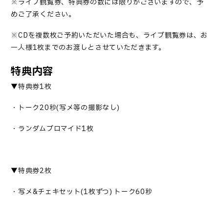
※ライブ観覧券、特典券の数には限りがございますので、予
めご了承ください。
※
CD
を複数枚ご予約いただいた場合も、ライブ観覧券は、お
一人様
1
枚までのお渡しとさせていただきます。
特典内容
▼
特典券
1
枚
・トーク
20
秒
(
写メ等の撮影なし
)
・ランダムブロマイド
1
枚
▼
特典券
2
枚
・写メ
&
チェキセット
(1
枚ずつ
)
トーク
60
秒