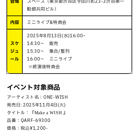
会場
スペース（東京都渋谷区宇田川町23-3渋谷第一
勧銀共同ビル）
内容
ミニライブ&特典会
2025年8月13日(水)16:00~
スケ
14:30～ 販売
ジュ
15:30～ 集合/整列
ール
16:00～ ミニライブ
※終演後特典会
イベント対象商品
アーティスト名：
ONE-WISH
発売日
: 2025
年
11
月
4
日
(
火
)
タイトル：『
』
Make a WISH.
品番：
QARF-69300
価格：税込
¥1,200-