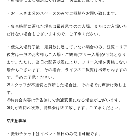
・荷物等による場所取り行為は一切禁止と致します。
・お一人さま分のスペースのみでご観覧をお願い致します。
・集合時間に遅れた場合は最後尾でのご入場、またはご入場いた
だけない場合もございますので、ご了承ください。
・優先入場終了後、定員数に達していない場合のみ、観覧エリア
後方は一般のお客様もご入場・ご観覧
(
フリー入場
)
が可能となり
ます。ただし、当日の配券状況により、フリー入場を実施しない
場合もございます。その場合、ライブのご観覧は出来かねますの
で、予めご了承ください。
※
スタッフが不適切と判断した場合は、その場でお声掛け致しま
す。
※
特典会内容は予告無しで急遽変更になる場合がございます。
※
列が途切れ次第、特典会は終了致します。ご了承ください。
▽
注意事項
・
撮影チケット
はイベント当日のみ使用可能です。