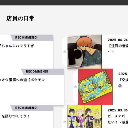
店員の日常
RECOMMEND!
2025.04.24
ゃんにハマりすぎ
【注目の音楽】「
～！
RECOMMEND!
7
】ホウオウ獲得への道【ポケモン
】
RECOMMEND!
2025.03.06
語りつくそう！
ピースアパート3
たい！～後編～