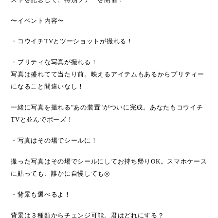
〜イベント内容〜
・コウイチ
TV
とツーショットが撮れる！
・プリティな写真が撮れる！
写真は盛れてて当たり前。映えるアイテムもあるからプリティー
になること間違いなし！
一緒に写真を撮れる
"
あの装置
"
がついに完成。あなたもコウイチ
TV
と並んでポーズ！
・写真はその場でシールに！
撮った写真はその場でシールにしてお持ち帰り
OK
。スマホケース
に貼っても、誰かに自慢しても
◎
・背景も選べるよ！
背景は３種類からチェンジ可能。君はどれにする？