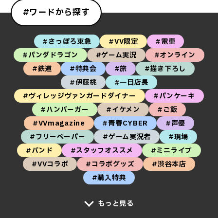
#ワードから探す
#さっぽろ東急
#VV限定
#電車
#パンダドラゴン
#ゲーム実況
#オンライン
#鉄道
#特典会
#旅
#描き下ろし
#伊藤桃
#一日店長
#ヴィレッジヴァンガードダイナー
#パンケーキ
#ハンバーガー
#イケメン
#ご飯
#VVmagazine
#青春CYBER
#声優
#フリーペーパー
#ゲーム実況者
#現場
#バンド
#スタッフオススメ
#ミニライブ
#VVコラボ
#コラボグッズ
#渋谷本店
#購入特典
もっと見る