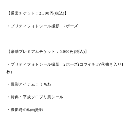
【通常チケット：
2,500
円
(
税込
)
】
・プリティフォトシール撮影
2
ポーズ
【豪華プレミアムチケット：
5
,
000
円
(
税込
)
】
・プリティフォトシール撮影
2
ポーズ
(
コウイチ
TV
落書き入り
1
枚
)
・撮影アイテム：うちわ
・特典：平成ソロプリ風シール
・撮影時の動画撮影