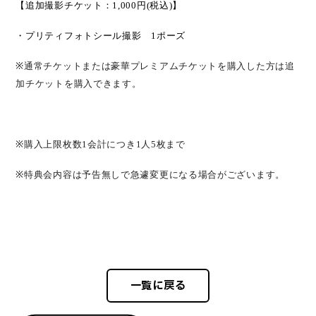
【追加撮影チケット：
1,000
円
(
税込
)
】
・プリティフォトシール撮影
1
ポーズ
※
通常チケットまたは豪華プレミアムチケットを購入した方は追
加チケットを購入できます。
※
購入上限枚数
1
会計につき
1
人
5
枚まで
※
特典会内容は予告無しで急遽変更になる場合がございます。
一覧に戻る