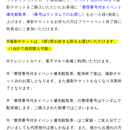
影チケットをご購入いただいたお客様に
「整理番号付きイベント
優先観覧券」《番号はランダムでのお渡し》
をお一人様
1
枚差し
上げます。撮影チケットをお持ちの方はフリーイベント終了後に
特典会にご参加いただけ
ます。
※
撮影チケットは、
1
部
2
部お好きな部をお選びいただけます。
（
1
会計で両部購入可能）
※
クレジットカード、電子マネー各種ご利用いただけます。
※
「整理番号付き
イベント優先観覧券
」配布終了後は、撮影チケ
ットみのお渡しとなります。また撮影チケットもなくなり次第終
了となります。
※
「整理番号付き
イベント優先観覧券
」の整理番号はランダムで
配布致します。ご購入された順番ではございません。
※
「整理番号付き
イベント優先観覧券
」はご家族・ご友人分でご
ざいましても代理発行は致しかねます。また、後からお連れの方