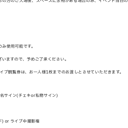
ちの方のご入場後、スペースに余裕がある場合のみ、イベント当日の
。
のみ使用可能です。
ざいますので、予めご了承ください。
イブ観覧券は、お一人様
1
枚までのお渡しとさせていただきます。
名サイン
(
チェキ
or
私物サイン
)
ド
) or
ライブ中撮影権