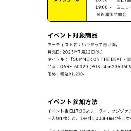
スケジュール
18:30～ 集合/
19:00～ ミニラ
※終演後特典会
イベント対象商品
アーティスト名：
いつだって青い春。
発売日
: 2025
年
7
月
22
日
(
火
)
タイトル：『
SUMMER ON THE BEAT
・
品番：
QARF-60320 (POS : 456235060
¥1,200-
価格：税込
イベント参加方法
イベント当日
17:30
より、ヴィレッジヴァ
一人様
1
枚）と、
1
会計
1,000
円毎に特典券