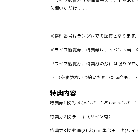
「
ライブ観覧券（整理番号入り）
」
をお持
入場いただけます。
※整理番号はランダムでの配布となります
※ライブ観覧券、特典券は、イベント当日
※ライブ観覧券、特典券の数には限りがご
※
CD
を複数枚ご予約いただいた場合も、ラ
特典内容
特典券
1
枚 写メ
(
メンバー
1
名
) or
メンバー
1
特典券
2
枚 チェキ（サイン有）
特典券
3
枚 動画
(20
秒
) or
集合チェキ
(
ワイ