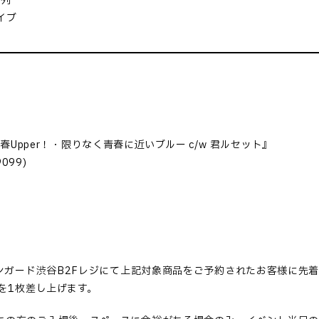
整列
イブ
青春
Upper
！・限りなく青春に近いブルー
c/w
君ルセット』
9099)
ンガード渋谷
B2F
レジにて上記対象商品をご予約されたお客様に先
を
1
枚差し上げます。