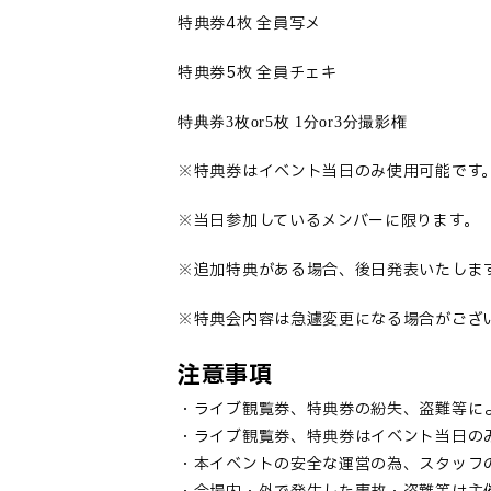
特典券
4
枚 全員写メ
特典券
5
枚 全員チェキ
特典券
3
枚
or5
枚
1
分
or3
分撮影権
※特典券はイベント当日のみ使用可能です
※当日参加しているメンバーに限ります。
※追加特典がある場合、後日発表いたし
ま
※特典会内容は急遽変更になる場合がござ
注意事項
・ライブ観覧券、特典券の紛失、盗難等に
・ライブ観覧券、特典券はイベント当日の
・本イベントの安全な運営の為、スタッフ