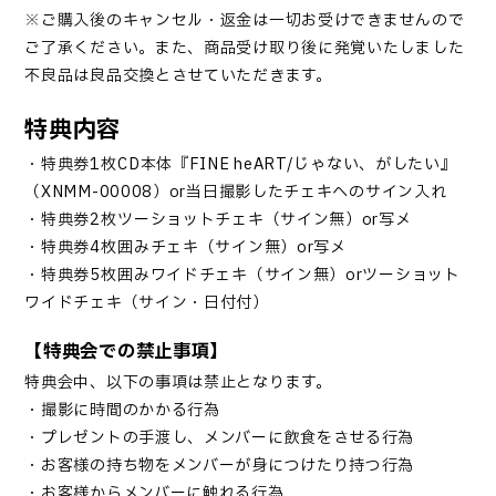
※ご購入後のキャンセル・返金は一切お受けできませんので
ご了承ください。また、商品受け取り後に発覚いたしました
不良品は良品交換とさせていただきます。
特典内容
・特典券1枚→CD本体『FINE heART/じゃない、がしたい』
（XNMM-00008）or当日撮影したチェキへのサイン入れ
・特典券2枚→ツーショットチェキ（サイン無）or写メ
・特典券4枚→囲みチェキ（サイン無）or写メ
・特典券5枚→囲みワイドチェキ（サイン無）orツーショット
ワイドチェキ（サイン・日付付）
【特典会での禁止事項】
特典会中、以下の事項は禁止となります。
・撮影に時間のかかる行為
・プレゼントの手渡し、メンバーに飲食をさせる行為
・お客様の持ち物をメンバーが身につけたり持つ行為
・お客様からメンバーに触れる行為