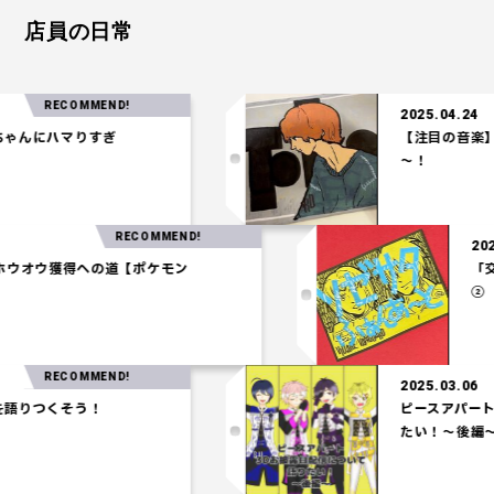
店員の日常
RECOMMEND!
2025.04.24
にハマりすぎ
【注目の音楽】「Te
～！
RECOMMEND!
3.27
一パ】ホウオウ獲得への道【ポケモン
アム】
RECOMMEND!
2025.03.06
つくそう！
ピースアパート3D
たい！～後編～