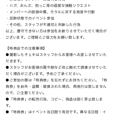
・ハグ、おんぶ、抱っこ等の過度な接触リクエスト
・メンバーへの誹謗中傷、モラルに反する発言や行動
・泥酔状態でのイベント参加
・その他、スタッフが不適切と判断した行為
以上、遵守できない方は参加をお断りさせていただく場合が
ございます。ご理解とご協力をお願い致します。
【特典会での注意事項】
●撮影したチェキはスタッフからお客様へお渡しさせていた
だきます。
●スタッフがお客様の肩や腕など体に触れて誘導させていた
だく場合がございます。予めご了承ください。
●ご参加の際は「特典券」を忘れずにお持ちください。 「特
典券」を紛失・盗難・破損された場合、再発⾏は致しません
ので、ご注意ください。
●「特典券」の転売行為、コピー、偽造は固く禁止致しま
す。
●「特典券」はイベント当⽇限り有効です。異なる日程・イ