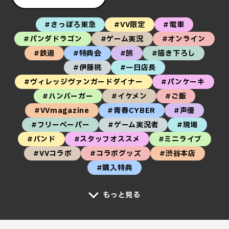
#さっぽろ東急
#VV限定
#電車
#パンダドラゴン
#ゲーム実況
#オンライン
#鉄道
#特典会
#旅
#描き下ろし
#伊藤桃
#一日店長
#ヴィレッジヴァンガードダイナー
#パンケーキ
#ハンバーガー
#イケメン
#ご飯
#VVmagazine
#青春CYBER
#声優
#フリーペーパー
#ゲーム実況者
#現場
#バンド
#スタッフオススメ
#ミニライブ
#VVコラボ
#コラボグッズ
#渋谷本店
#購入特典
もっと見る