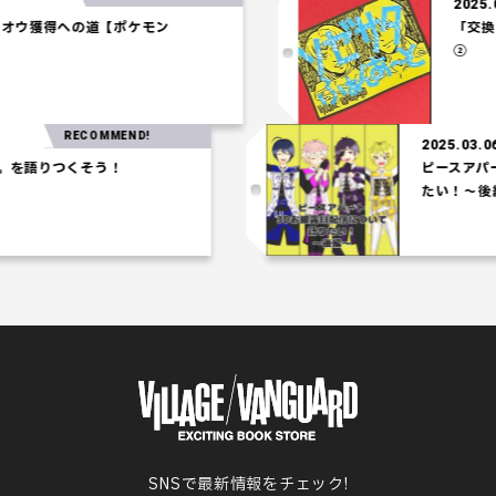
2
】ホウオウ獲得への道【ポケモン
】
RECOMMEND!
2025.03.06
語りつくそう！
ピースアパート
たい！～後編～
SNSで最新情報をチェック!