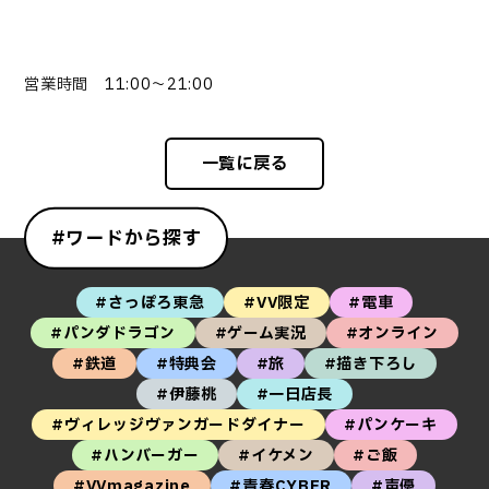
営業時間 11:00～21:00
一覧に戻る
#ワードから探す
#さっぽろ東急
#VV限定
#電車
#パンダドラゴン
#ゲーム実況
#オンライン
#鉄道
#特典会
#旅
#描き下ろし
#伊藤桃
#一日店長
#ヴィレッジヴァンガードダイナー
#パンケーキ
#ハンバーガー
#イケメン
#ご飯
#VVmagazine
#青春CYBER
#声優