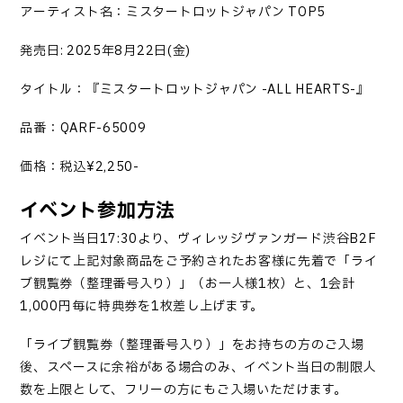
アーティスト名：
ミスタートロットジャパン
TOP5
発売日
: 2025
年
8
月
22
日
(
金
)
タイトル：『
ミスタートロットジャパン
-ALL HEARTS-
』
品番：
QARF-65009
価格：税込
¥2,250-
イベント参加方法
イベント当日
17:30
より、ヴィレッジヴァンガード渋谷
B2F
レジにて上記対象商品をご予約されたお客様に先着で「ライ
ブ観覧券（整理番号入り）」（お一人様
1
枚）と、
1
会計
1,000
円毎に特典券を
1
枚差し上げます。
「
ライブ観覧券（整理番号入り）
」
をお持ちの方のご入場
後、スペースに余裕がある場合のみ、イベント当日の制限人
数を上限として、フリーの方にもご入場いただけます。