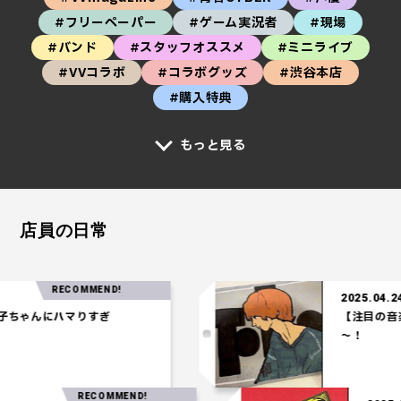
#フリーペーパー
#ゲーム実況者
#現場
#バンド
#スタッフオススメ
#ミニライブ
#VVコラボ
#コラボグッズ
#渋谷本店
#購入特典
もっと見る
店員の日常
RECOMMEND!
2025.04.24
ゃんにハマりすぎ
【注目の音楽】「
～！
RECOMMEND!