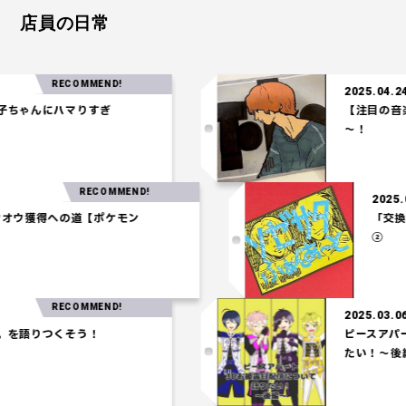
店員の日常
RECOMMEND!
2025.04.24
ゃんにハマりすぎ
【注目の音楽】「
～！
RECOMMEND!
2
】ホウオウ獲得への道【ポケモン
】
RECOMMEND!
2025.03.06
語りつくそう！
ピースアパート
たい！～後編～