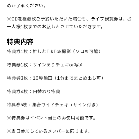
めご了承ください。
※
CD
を複数枚ご予約いただいた場合も、ライブ観覧券は、お
一人様
1
枚までのお渡しとさせていただきます。
特典内容
特典券
1
枚：推しと
TikTok
撮影（ソロも可能）
特典券
1
枚：サインありチェキ
or
写メ
特典券
3
枚：
10
秒動画（
1
分までまとめ出し可）
特典券
4
枚：日替わり特典
特典券
5
枚：集合ワイドチェキ（サイン付き）
※特典券はイベント当日のみ使用可能です。
※当日参加しているメンバーに限ります。