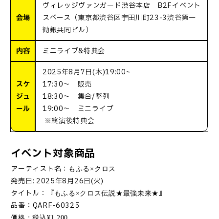
ヴィレッジヴァンガード渋谷本店 B2Fイベント
会場
スペース（東京都渋谷区宇田川町23-3渋谷第一
勧銀共同ビル）
内容
ミニライブ&特典会
2025年8月7日(木)19:00~
スケ
17:30～ 販売
ジュ
18:30～ 集合/整列
ール
19:00～ ミニライブ
※終演後特典会
イベント対象商品
アーティスト名：
もふる×クロス
発売日
: 2025
年
8
月
26
日
(
火
)
タイトル：『
』
もふる×クロス伝説★最強未来★
品番：
QARF-60325
価格：税込
¥1,200