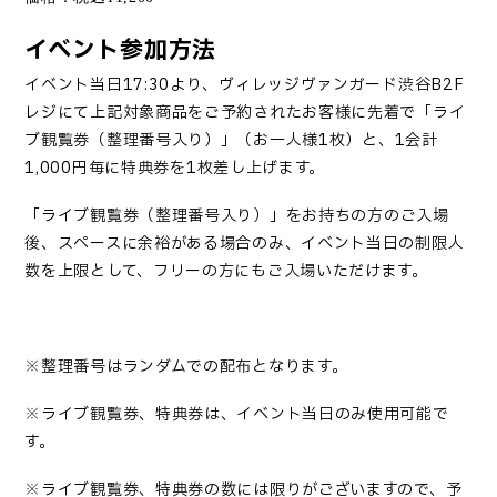
イベント参加方法
イベント当日
17:30
より、ヴィレッジヴァンガード渋谷
B2F
レジにて上記対象商品をご予約されたお客様に先着で「ライ
ブ観覧券（整理番号入り）」（お一人様
1
枚）と、
1
会計
1,000
円毎に特典券を
1
枚差し上げます。
「
ライブ観覧券（整理番号入り）
」
をお持ちの方のご入場
後、スペースに余裕がある場合のみ、イベント当日の制限人
数を上限として、フリーの方にもご入場いただけます。
※整理番号はランダムでの配布となります。
※ライブ観覧券、特典券は、イベント当日のみ使用可能で
す。
※ライブ観覧券、特典券の数には限りがございますので、予