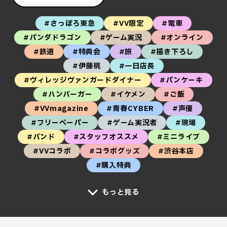
#さっぽろ東急
#VV限定
#電車
#パンダドラゴン
#ゲーム実況
#オンライン
#鉄道
#特典会
#旅
#描き下ろし
#伊藤桃
#一日店長
#ヴィレッジヴァンガードダイナー
#パンケーキ
#ハンバーガー
#イケメン
#ご飯
#VVmagazine
#青春CYBER
#声優
#フリーペーパー
#ゲーム実況者
#現場
#バンド
#スタッフオススメ
#ミニライブ
#VVコラボ
#コラボグッズ
#渋谷本店
#購入特典
もっと見る