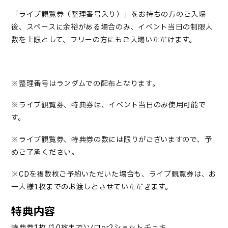
「
ライブ観覧券（整理番号入り）
」
をお持ちの方のご入場
後、スペースに余裕がある場合のみ、イベント当日の制限人
数を上限として、フリーの方にもご入場いただけます。
※整理番号はランダムでの配布となります。
※ライブ観覧券、特典券は、イベント当日のみ使用可能で
す。
※ライブ観覧券、特典券の数には限りがございますので、予
めご了承ください。
※
CD
を複数枚ご予約いただいた場合も、ライブ観覧券は、お
一人様
1
枚までのお渡しとさせていただきます。
特典内容
特典券
1
枚
(10
枚まで
)
ソロ
or2
ショットチェキ