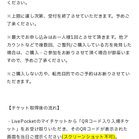
ください。
※上限に達し次第、受付を終了させていただきます。予めご
了承ください。
※最大でお申し込みはお一人様
1
回とさせて頂きます。他ア
カウントなどで複数回、ご整列
/
ご購入している方を発見した
場合は、ご購入・ご参加をお断りさせて頂く場合が御座いま
すので、予めご了承ください。
※ご購入しない方や、転売目的でのご予約はお断りさせてい
ただきます。
【チケット取得後の流れ】
・
LivePocket
のマイチケットから「
QR
コード入り入場チケ
ット」をお受け取りいただき、その
QR
コードが表示された
画面を当日ご提示ください
(
スクリーンショット不可
)
。