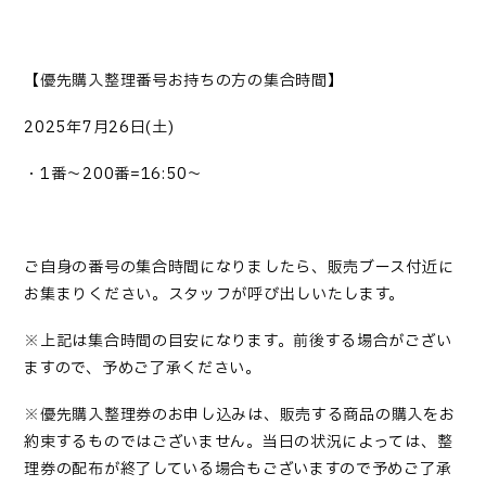
【優先購入整理番号お持ちの方の集合時間】
2025
年
7
月
26
日
(
土
)
・
1
番～
200
番
=16:50
～
ご自身の番号の集合時間になりましたら、販売ブース付近に
お集まりください。スタッフが呼び出しいたします。
※上記は集合時間の目安になります。前後する場合がござい
ますので、予めご了承ください。
※
優先購入整理券のお申し込み
は、販売する商品の購入をお
約束するものではございません。当日の状況によっては、整
理券の配布が終了している場合もございますので予めご了承