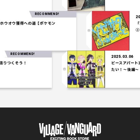
RECOMMEND!
03.27
一パ】ホウオウ獲得への道【ポケモン
アム】
RECOMMEND!
2025.03.06
つくそう！
ピースアパート3Dお
たい！～後編～