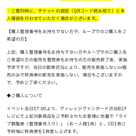
・ご整列時に、チケットの認証（
QR
コード読み取り）と本
人確認を行わせていただく場合がございます。
【購入整理番号をお持ちでない方や、ループでのご購入をご
希望の方】
上記、購入整理番号をお持ちでない方やループでのご購入を
ご希望の方の販売を整理券をお持ちの方の販売終了後、実施
予定ですが、当日の配券状況により、販売を実施しない
or
販
売のみで特典券の配布を実施しない、場合もございますの
で、予めご了承ください。
◆ご購入について
イベント当日
17:00
より、ヴィレッジヴァンガード渋谷
B2F
レジにて上記対象商品をご予約されたお客様に先着で「ライ
ブ観覧券（整理番号入り）」（お一人様
1
枚）と、
CD1
枚ご
予約毎に特典券を
1
枚差し上げます。