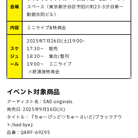
会場
スペース（東京都渋谷区宇田川町23-3渋谷第一
勧銀共同ビル）
内容
ミニライブ&特典会
2025年7月26日(土)19:00~
スケ
17:30～ 販売
ジュ
18:30～ 集合/整列
ール
19:00～ ミニライブ
※終演後特典会
イベント対象商品
アーティスト名：
SAD originals.
発売日
: 2025
年
9
月
16
日
(
火
)
タイトル：『ちゅーぴっど
♡
ちゅーさいど
/
ブラックアウ
ト
/bad bye
』
品番：
QARF-69295