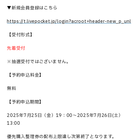
▼新規会員登録はこちら
https://t.livepocket.jp/login?acroot=header-new_p_unl
【受付形式】
先着受付
※抽選受付ではございません。
【予約申込料金】
無料
【予約申込期間】
2025
年
7
月
25
日（金）
19
：
00
～
2025
年
7
月
26
日
(
土）
13:00
優先購入整理券の配布上限達し次第終了となります。