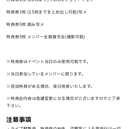
特典券
3
枚
(15
枚までまとめ出し可能
)
写メ
特典券
5
枚 囲み写メ
特典券
5
枚
メンバー全員握手会
(
撮影可能
)
※特典券はイベント当日のみ使用可能です。
※当日参加しているメンバーに限ります。
※追加特典がある場合、後日発表いたし
ます。
※特典会内容は急遽変更になる場合がございますのでご了承
下さい。
注意事項
・ライブ観覧券、特典券の紛失、盗難等による再発行は一切