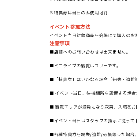
※特典券は当日のみ使用可能
イベント参加方法
イベント当日対象商品を会場にて購入のお
注意事項
■
店舗へのお問い合わせは出来ません
。
■
ミニライブの観覧はフリーです
。
■「
特典券」はいかなる場合（紛失・盗難
■
イベント当日、待機場所を設置する場合
■
観覧エリアが満員になり次第、入場をお
■
イベント当日はスタッフの指示に従って
■
各種特典券を紛失
/盗難/破損等した場