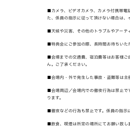
■カメラ、ビデオカメラ、カメラ付携帯電
た、係員の指示に従って頂けない場合は、
■
天候や災害、その他のトラブルやアーテ
■
特典会にご参加の際、長時間お待ちいた
■会場までの交通費、宿泊費等はお客様ご
ん。ご了承ください。
■
会場内・外で発生した事故・盗難等は主
■会場周辺／会場内での徹夜行為は禁止で
ります。
■
徹夜などの行為も禁止です。係員の指示
■
飲食、喫煙は所定の場所にてお願い致し