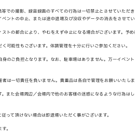
話等での撮影、録音録画のすべての行為は一切禁止とさせていただき
イベントの中止、または途中退場及び没収やデータの消去をさせてい
ィストの都合により、やむをえず中止になる場合がございます。予め
だく可能性もございます。体調管理を十分に行いご参加ください
。
自身のご負担となります。なお、駐車場はありません。万一イベント
催者は一切責任を負いません。貴重品は各自で管理をお願いいたしま
す。また会場周辺／会場内で他のお客様の迷惑になるような行為はし
に従って頂けない場合は即退場いただく事がございます
。
ます
。