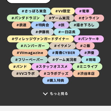
#さっぽろ東急
#VV限定
#電車
#パンダドラゴン
#ゲーム実況
#オンライン
#鉄道
#特典会
#旅
#描き下ろし
#伊藤桃
#一日店長
#ヴィレッジヴァンガードダイナー
#パンケーキ
#ハンバーガー
#イケメン
#ご飯
#VVmagazine
#青春CYBER
#声優
#フリーペーパー
#ゲーム実況者
#現場
#バンド
#スタッフオススメ
#ミニライブ
#VVコラボ
#コラボグッズ
#渋谷本店
#購入特典
もっと見る