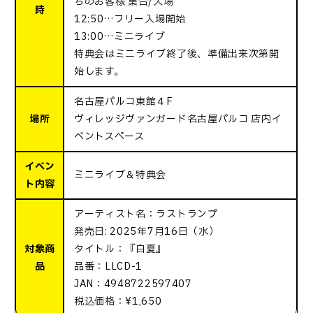
ちのお客様 集合/入場
時
12:50…フリー入場開始
13:00…ミニライブ
特典会はミニライブ終了後、準備出来次第開
始します。
名古屋パルコ東館４F
場所
ヴィレッジヴァンガード名古屋パルコ 店内イ
ベントスペース
イベン
ミニライブ＆特典会
ト内容
アーティスト名：ラストランプ
発売日: 2025年7月16日（水）
対象商
タイトル：『白夏』
品
品番：LLCD-1
JAN：4948722597407
税込価格：¥1,650