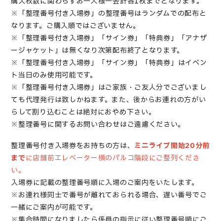
購入枚数に関わらずお一人様一会計各1枚までとなります。
※「
整理番号付き入場券
」の整理番号はランダムでの配布と
なります。ご購入順ではございません。
※「
整理番号付き入場券
」「サイン券」「特典券」「アナザ
ージャケット」は無くなり次第配布終了となります。
※「
整理番号付き入場券
」「サイン券」「特典券」はイベン
ト当日のみ使用可能です。
※「整理番号付き入場券」はご家族・ご友人分でございまし
ても代理発行は
致し
かねます。また、後からお連れの方がい
らして割り込むことは絶対におやめ下さい。
※整理番号に関するお問い合わせはご遠慮ください。
整理番号付き入場券
をお持ちの方は、
ミニライブ開始20分前
まで
に店舗前エレベーター横のパルコ階段にご整列くださ
い。
入場券
に記載の整理番号順に入場のご案内をいたします。
※お連れ様同士で番号が離れておられる場合、遅い番号でご
一緒にご案内が可能です。
※集合時間になりましたら係員の指示に従い整理番号順にご