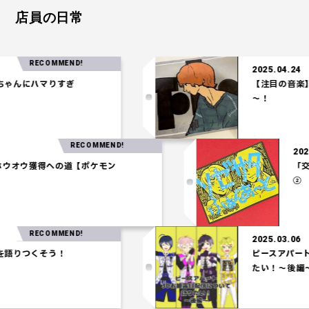
店員の日常
RECOMMEND!
2025.04.24
にハマりすぎ
【注目の音楽】「T
～！
RECOMMEND!
.27
パ】ホウオウ獲得への道【ポケモン
ム】
RECOMMEND!
2025.03.06
つくそう！
ピースアパート3D
たい！～後編～