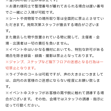
※整列時の割り込みは禁止です。
※お連れ様同士で整理番号が離れておられる場合は遅い番号
でご一緒にご入場が可能です。
※シートや荷物等での場所取り等は全面的に禁止とさせてい
ただきます。発見次第スタッフが撤去する場合がございま
す。
また撤去した物や放置されている物に関して、主催者・会
場・出演者は一切の責任を負いません。
※イベント中はいかなる機材においても、特別な許可がある
場合を除き録音・録画・撮影は禁止となっております。
※ジャンプ、ステップなど階下フロアの迷惑となる行為は一
切禁止となります。
※ライブ中のコールは可能ですが、声の大きさにつきまして
は、店内のお客様のご迷惑にならない程度にお願い致しま
す。
※イベント中スタッフがお客様の肩や腕に触れて誘導する場
合がございます。
その他、会場ではスタッフの誘導・指示に
従って行動ください。