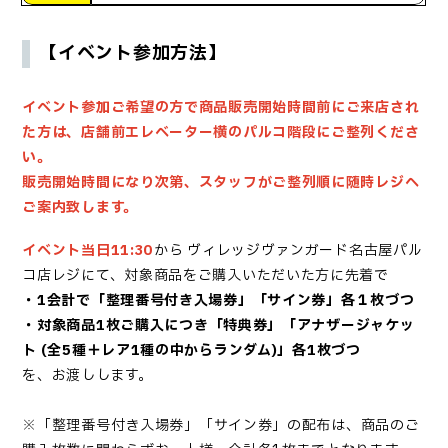
【イベント参加方法】
イベント参加ご希望の方で商品販売開始時間前にご来店され
た方は、店舗前エレベーター横のパルコ階段に
ご整列くださ
い。
販売開始時間になり次第、スタッフがご整列順に随時レジへ
ご案内致します。
イベント当日11:30
から
ヴィレッジヴァンガード名古屋パル
コ店レジにて、対象商品を
ご購入いただいた方に
先着で
・1会計で「
整理番号付き入場券
」「サイン券」各１枚づつ
・
対象商品
1枚ご購入につき
「特典券」「
アナザージャケッ
ト (全5種＋レア1種の中からランダム)
」各1
枚づつ
を、お渡しします。
※「
整理番号付き入場券
」「サイン券」の配布は、商品のご