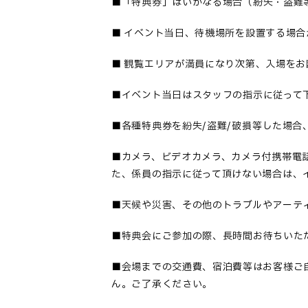
■「
特典券」はいかなる場合（紛失・盗難
■
イベント当日、待機場所を設置する場合
■
観覧エリアが満員になり次第、入場をお
■
イベント当日はスタッフの指示に従って
■
各種特典券を紛失
/盗難/破損等した場
■カメラ、ビデオカメラ、カメラ付携帯電
た、係員の指示に従って頂けない場合は、
■
天候や災害、その他のトラブルやアーテ
■
特典会にご参加の際、長時間お待ちいた
■会場までの交通費、宿泊費等はお客様ご
ん。ご了承ください。