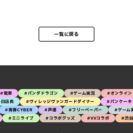
一覧に戻る
#電車
#パンダドラゴン
#ゲーム実況
#オンライン
一日店長
#ヴィレッジヴァンガードダイナー
#パンケーキ
#青春CYBER
#声優
#フリーペーパー
#ゲーム
#ミニライブ
#コラボグッズ
#VVコラボ
#渋