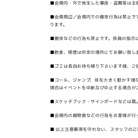
■
会場内・外で発生した事故・盗難等は主
■会場周辺／会場内での徹夜行為は禁止で
ります。
■
徹夜などの行為も禁止です。係員の指示
■
飲食、喫煙は所定の場所にてお願い致し
■
ゴミは各自お持ち帰り下さいます様、ご
■コール、ジャンプ、体を大きく動かす様
場合はイベントを中断及び中止する場合が
■
スケッチブック・サインボードなどは肩
■
会場内の器物損などの行為をお客様が行
■
以上注意事項を守れない、スタッフのご