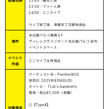
開催日時
13:45…優先入場
13:50…フリー入場
14:00…ミニライブ
ライブ終了後、準備完了次第特典会
名古屋パルコ東館４F
場所
ヴィレッジヴァンガード名古屋パルコ 店内
イベントスペース
イベント
ミニライブ＆特典会
内容
アーティスト名：PantherBOX
発売日: 2025年8月4日(月)
タイトル：『Let's Gamble!!』
価格：税込¥1,500- (各種)
①【TypeA】
対象商品