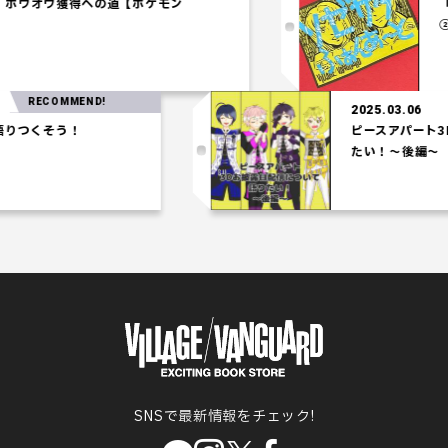
統一パ】ホウオウ獲得への道【ポケモン
シアム】
ECOMMEND!
2025.03.06
くそう！
ピースアパート3Dお披
たい！～後編～
SNSで最新情報をチェック!