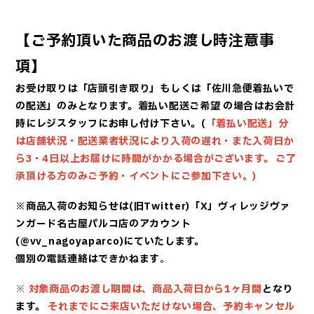
【ご予約頂いた商品のお渡し時注意事
項】
お受け取りは「店頭引き取り」もしくは「佐川急便着払いで
の配送」のみとなります。着払い配送ご希望
の場合はお会計
時にレジスタッフにお申し付け下さい。(
「着払い配送」分
は店舗状況・配送業者状況に
より入荷の遅れ・また入荷日か
ら3・4日以上お届けに時間がかかる場合がございます。 ご了
承頂ける方
のみご予約・イベントにご参加下さい。)
※商品入荷のお知らせは(旧Twitter)「X」ヴィレッジヴァ
ンガード名古屋パルコ店のアカウント
(@vv_nagoyaparco)にていたします。
個別の電話連絡はできかねます
。
※
対象商品のお渡し期間は、商品入荷日から1ヶ月間
となり
ます。
それまでにご来店いただけない場合、予約キャンセル