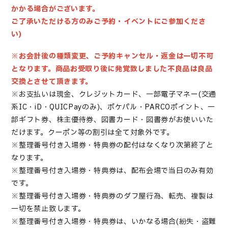
かかる場合がございます。
ご了承いただける方のみご予約・イベントにご参加くださ
い)
※お会計後の種類変更、ご予約キャンセル・返金は一切不可
となります。
商品お受取り後に発覚致しました不良品は良品
交換とさせて頂きます。
※お支払いは現金、クレジットカード、一部電子マネー(交通
系IC・iD・QUICPayのみ)、ポケパル・PARCOポイント、一
部ギフト券、株主優待券、図書カード・図書券がお使いいた
だけます。クーポン等の割引は全て対象外です。
※
整理番号付き入場券
・特典券
の配付はなくなり次第終了と
なります。
※
整理番号付き入場券
・
特典券は、配布会場で当日のみ有効
です。
※
整理番号付き入場券・
特典券のダフ屋行為、転売、複製は
一切を禁止致します。
※
整理番号付き入場券
・
特典券は、いかなる場合(紛失・盗難