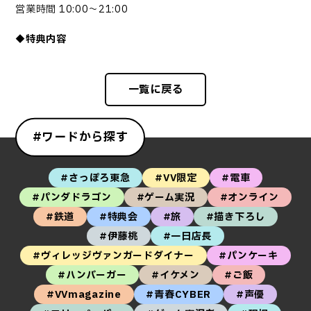
営業時間 10:00～21:00
◆
特典内容
一覧に戻る
#ワードから探す
#さっぽろ東急
#VV限定
#電車
#パンダドラゴン
#ゲーム実況
#オンライン
#鉄道
#特典会
#旅
#描き下ろし
#伊藤桃
#一日店長
#ヴィレッジヴァンガードダイナー
#パンケーキ
#ハンバーガー
#イケメン
#ご飯
#VVmagazine
#青春CYBER
#声優