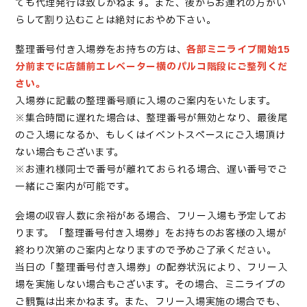
ても代理発行は致しかねます。また、後からお連れの方がい
らして割り込むことは絶対におやめ下さい。
整理番号付き入場券
をお持ちの方は、
各部
ミニライブ開始15
分前までに店舗前エレベーター横のパルコ階段にご整列くだ
さい。
入場券
に記載の整理番号順に入場のご案内をいたします。
※集合時間に遅れた場合は、整理番号が無効となり、最後尾
のご入場になるか、もしくはイベントスペースにご入場頂け
ない場合もございます。
※お連れ様同士で番号が離れておられる場合、遅い番号でご
一緒にご案内が可能です。
会場の収容人数に余裕がある場合、フリー入場も予定してお
ります。「整理番号付き入場券」をお持ちのお客様の入場が
終わり次第のご案内となりますので予めご了承ください。
当日の「整理番号付き入場券」の配券状況により、フリー入
場を実施しない場合もございます。その場合、ミニライブの
ご観覧は出来かねます。また、フリー入場実施の場合でも、