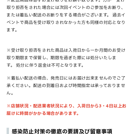
※配送商品は必ずお受け取りをお願い致します
。
万が一
受け
取り拒否をされた場合には次回イベントのご参加をお断り、
または着払い配送のお断りをする
場合がございます。
過去イ
ベントで商品を受け取りされなかった方も同様の対応
となり
ます。
※
受け取り拒否をされた商品は入荷日から一か月間のお受け
取り期限まで保管し、期限を過ぎた際には処分いたしま
す。
処分に伴う返金は不可
となります。
※着払い配送の場合、発売日にはお届け出来ませんのでご了
承ください。配送の到着日および時間指定は承っておりませ
ん。
※店舗状況・配送業者状況により、入荷日から3・4日以上お
届けに時間がかかる場合があります。
感染防止対策の徹底の要請及び留意事項