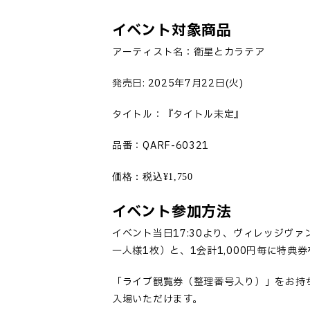
イベント対象商品
アーティスト名：
衛星とカラテア
発売日
: 2025
年
7
月
22
日
(
火
)
タイトル：『タイトル未定』
品番：
QARF-60321
価格：税込
¥1,750
イベント参加方法
イベント当日
17:30
より、ヴィレッジヴァ
一人様
1
枚）と、
1
会計
1,000
円毎に特典券
「
ライブ観覧券（整理番号入り）
」
をお持
入場いただけます。