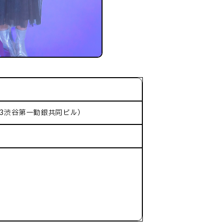
-3渋谷第一勧銀共同ビル）