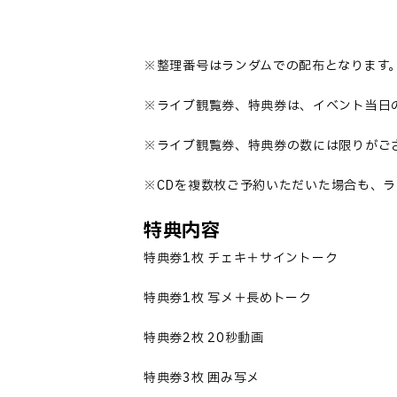
※整理番号はランダムでの配布となります
※ライブ観覧券、特典券は、イベント当日
※ライブ観覧券、特典券の数には限りがご
※
CD
を複数枚ご予約いただいた場合も、ラ
特典内容
特典券
1
枚 チェキ＋サイントーク
特典券
1
枚 写メ＋長めトーク
特典券
2
枚
20
秒動画
特典券
3
枚 囲み写メ