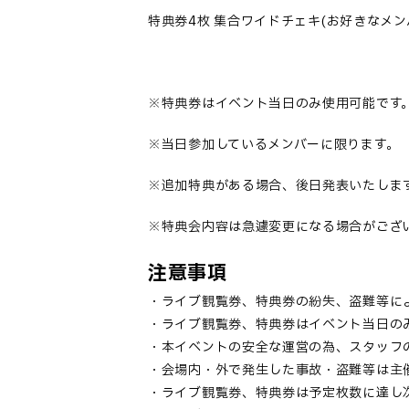
特典券
4
枚 集合ワイドチェキ
(
お好きなメン
※特典券はイベント当日のみ使用可能です
※当日参加しているメンバーに限ります。
※追加特典がある場合、後日発表いたし
ま
※特典会内容は急遽変更になる場合がござ
注意事項
・ライブ観覧券、特典券の紛失、盗難等に
・ライブ観覧券、特典券はイベント当日の
・本イベントの安全な運営の為、スタッフ
・会場内・外で発生した事故・盗難等は主
・ライブ観覧券、特典券は予定枚数に達し