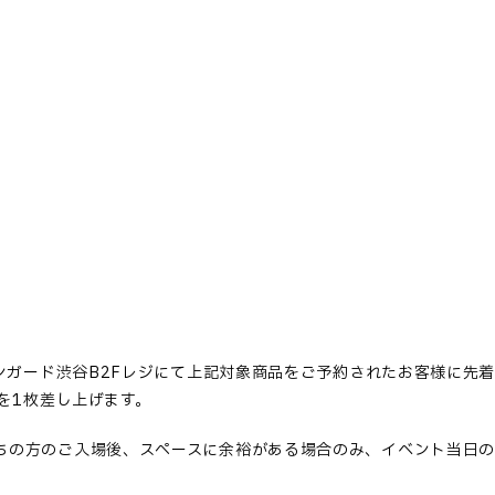
ンガード渋谷
B2F
レジにて上記対象商品をご予約されたお客様に先
を
1
枚差し上げます。
ちの方のご入場後、スペースに余裕がある場合のみ、イベント当日の