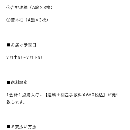
⑦吉野瑞穂（A盤×3枚）
⑧蒼木柚（A盤×3枚）
■お届け予定日
7
月中旬～
7
月下旬
■送料設定
1会計１点購入毎に【送料＋梱包手数料￥660
税込】が発生
致します。
■お支払い方法