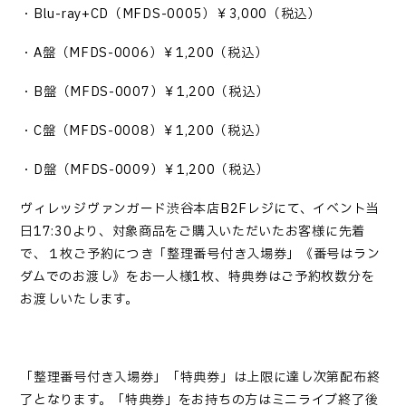
・
Blu-ray+CD
（
MFDS-0005
）￥
3,000（税込）
・
A盤
（
MFDS-0006
）￥
1
,
200（税込）
・B盤
（
MFDS-0007
）￥
1
,
200（税込）
・C盤
（
MFDS-0008
）￥
1
,
200（税込）
・D盤
（
MFDS-0009
）￥
1
,
200（税込）
ヴィレッジヴァンガード渋谷本店
B2Fレジにて、イベント当
日17:30より、対象商品をご購入いただいたお客様に先着
で
、１枚ご予約につき「整理番号付き入場券」《番号はラン
ダムでのお渡し》をお一人様1枚、特典券はご予約枚数分を
お渡しいたします。
「整理番号付き入場券」「特典券」は上限に達し次第配布終
了となります。「特典券」をお持ちの方はミニライブ終了後