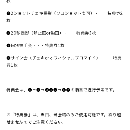
枚
❹2ショットチェキ撮影（ソロショットも可）・・・特典券2
枚
❺20秒撮影（静止画or動画）・・・特典券3枚
❻個別握手会・・・特典券1枚
❼サイン会（チェキorオフィシャルブロマイド）・・・特典
券1枚
特典会は、
❶⇒❷⇒❸❹❺⇒❻❼の順番で進行予定です。
※『特典券』は、当日、当会場のみご使用可能です。繰り越
せませんのでご注意ください。