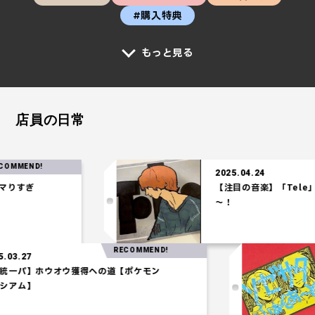
#購入特典
もっと見る
店員の日常
RE
2025.04.24
【注目の音楽】「Tele」の時代が
～！
RECOMMEND!
2025.03.27
【水統一パ】ホウオウ獲得への道【ポケモン
コロシアム】