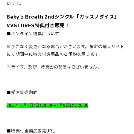
います。
Baby’z Breath 2ndシングル「ガラスノダイス」
VVSTORES特典付き販売！
■オンライン特典について
※予告なく変更となる場合がございます。指定の購入サイト
にて期間中に特典付き商品のご予約を承ります。
※ライブ、及び、特典会の配信はございません。
■受注販売期間
2025
年
6
月
1
日
(
日
)20:00
〜
7
月
9
日
(
水
)20:00
■特典付き商品販売URL