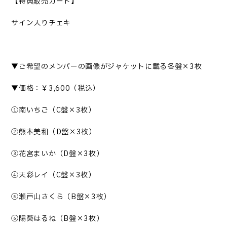
【特典販売カート】
サイン入りチェキ
▼
ご希望のメンバーの画像がジャケットに載る各盤×3枚
▼価格：￥3
,
600（税込）
①南いちご（C盤×3枚）
②熊本美和（D盤×3枚）
③花宮まいか（D盤×3枚）
④天彩レイ（C盤×3枚）
⑤瀬戸山さくら（B盤×3枚）
⑥陽葵はるね（B盤×3枚）