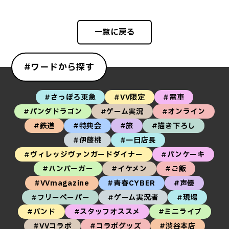
一覧に戻る
#ワードから探す
#さっぽろ東急
#VV限定
#電車
#パンダドラゴン
#ゲーム実況
#オンライン
#鉄道
#特典会
#旅
#描き下ろし
#伊藤桃
#一日店長
#ヴィレッジヴァンガードダイナー
#パンケーキ
#ハンバーガー
#イケメン
#ご飯
#VVmagazine
#青春CYBER
#声優
#フリーペーパー
#ゲーム実況者
#現場
#バンド
#スタッフオススメ
#ミニライブ
#VVコラボ
#コラボグッズ
#渋谷本店