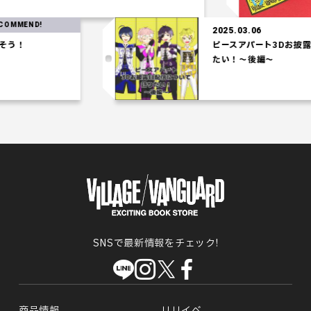
RE
2025.03.06
ピースアパート3Dお披露目配信に
たい！～後編～
SNSで最新情報をチェック!
商品情報
リリイベ