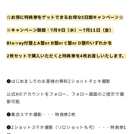
☆お得に特典券をゲットできるお得な
3
日間キャンペーン☆
※キャンペーン期間：
7
月
9
日（水）～
7
月
11
日（金）
Blu-ray
付盤と
A
盤
or B
盤
or C
盤
or
D
盤のいずれかを
2
枚セットで購入いただくと特典券を
4
枚お渡しいたします。
❶はじめましてのお客様の無料2ショットチェキ撮影
公式
Xのアカウントをフォロー、フォロー画面のご提示で撮
影可能
❷集合スマホ撮影・・・特典券2枚
❸2ショットスマホ撮影（ソロショットも可）・・・特典券1