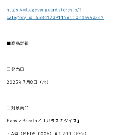
https://villagevanguard.stores.jp/?
category_id=658d12d9117e11024a99d3d7
■商品詳細
□
発売日
2025
年
7
月
8
日（水）
□対象商品
Baby
’
z Breath
／「ガラスのダイス」
・
A盤（MFDS-0006）￥1,200（税込）