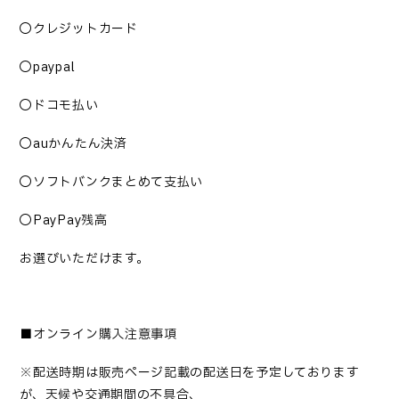
◯クレジットカード
◯paypal
◯ドコモ払い
◯auかんたん決済
◯ソフトバンクまとめて支払い
◯PayPay
残高
お選びいただけます。
■オンライン購入注意事項
※配送時期は販売ページ記載の配送日を予定しております
が、天候や交通期間の不具合、