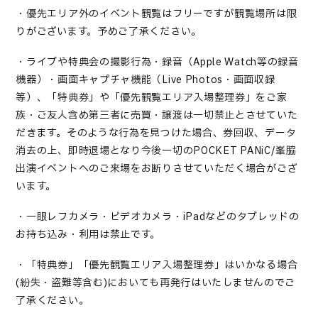
・優先エリア外のイベント観覧はフリーですが観覧場所は限
りがございます。予めご了承ください。
・ライブや特典会の撮影行為・録音（
Apple Watch
等の録音
機器）・画面キャプチャ機能（
Live Photos
・画面収録
等）、「特典券」や「優先観覧エリア入場整理券」をご家
族・ご友人含め第三者に売買・譲渡は一切禁止とさせていた
だきます。そのような行為を見つけた場合、券回収、データ
消去の上、即時退場となり今後一切の
POCKET PANiC/
峯脇
出演イベントへのご来場をお断りさせていただく場合がござ
います。
・一眼レフカメラ・ビデオカメラ・
iPad
などのタブレッドの
お持ち込み・利用は禁止です。
・「特典券」「優先観覧エリア入場整理券」はいかなる場合
(
紛失・盗難等含む
)
においても再発行はいたしませんのでご
了承ください。