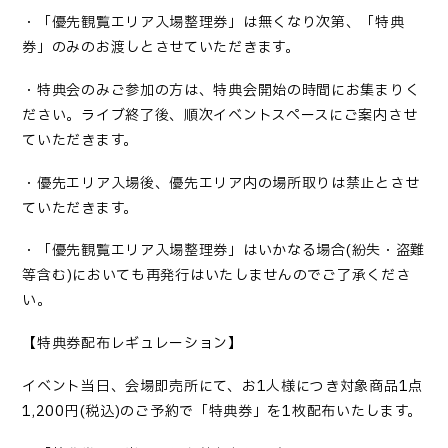
・「優先観覧エリア入場整理券」は無くなり次第、「特典
券」のみのお渡しとさせていただきます。
・特典会のみご参加の方は、特典会開始の時間にお集まりく
ださい。ライブ終了後、順次イベントスペースにご案内させ
ていただきます。
・優先エリア入場後、優先エリア内の場所取りは禁止とさせ
ていただきます。
・「優先観覧エリア入場整理券」はいかなる場合
(
紛失・盗難
等含む
)
においても再発行はいたしませんのでご了承くださ
い。
【特典券配布レギュレーション】
イベント当日、会場即売所にて、お
1
人様につき対象商品
1
点
1,200
円
(
税込
)
のご予約で「特典券」を
1
枚配布いたします。