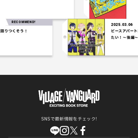
RECOMMEND!
2025.03.06
つくそう！
ピースアパート3Dお
たい！～後編～
SNSで最新情報をチェック!