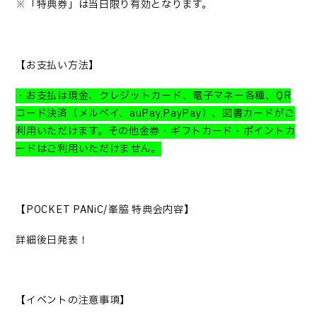
※「特典券」は当日限り有効となります。
【お支払い方法】
・お支払は現金、クレジットカード、電子マネー各種、
QR
コード決済（メルペイ、
auPay,PayPay
）、図書カードがご
利用いただけます。その他金券・ギフトカード・ポイントカ
ードはご利用いただけません。
【
POCKET PANiC/
峯脇 特典会内容】
詳細後日発表！
【イベントの注意事項】