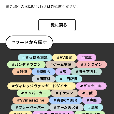
※会場へのお問い合わせはご遠慮ください。
一覧に戻る
#ワードから探す
#さっぽろ東急
#VV限定
#電車
#パンダドラゴン
#ゲーム実況
#オンライン
#鉄道
#特典会
#旅
#描き下ろし
#伊藤桃
#一日店長
#ヴィレッジヴァンガードダイナー
#パンケーキ
#ハンバーガー
#イケメン
#ご飯
#VVmagazine
#青春CYBER
#声優
#フリーペーパー
#ゲーム実況者
#現場