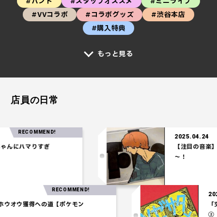
#バンド
#スタッフオススメ
#ミニライブ
#VVコラボ
#コラボグッズ
#渋谷本店
#購入特典
もっと見る
店員の日常
RECOMMEND!
2025.04.24
にハマりすぎ
【注目の音楽】「Te
～！
RECOMMEND!
03.27
一パ】ホウオウ獲得への道【ポケモン
アム】