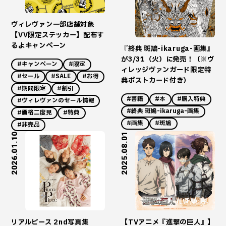
ヴィレヴァン一部店舗対象
【VV限定ステッカー】配布す
るよキャンペーン
『終典 斑鳩-ikaruga-画集』
が3/31（火）に発売！（※ヴ
#キャンペーン
#限定
ィレッジヴァンガード限定特
#セール
#SALE
#お得
典ポストカード付き）
#期間限定
#割引
#書籍
#本
#購入特典
#ヴィレヴァンのセール情報
#終典 斑鳩-ikaruga-画集
#価格二度見
#特典
#画集
#斑鳩
#非売品
2026.01.10
2025.08.01
リアルピース 2nd写真集
【TVアニメ『進撃の巨人』】