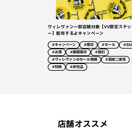
ヴィレヴァン一部店舗対象【VV限定ステッ
ー】配布するよキャンペーン
#キャンペーン
#限定
#セール
#SA
#お得
#期間限定
#割引
#ヴィレヴァンのセール情報
#価格二度見
#特典
#非売品
店舗オススメ